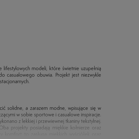
 lifestylowych modeli, które świetnie uzupełnią
 do casualowego obuwia. Projekt jest niezwykle
stacjonarnych.
ić solidne, a zarazem modne, wpisujące się w
ącymi w sobie sportowe i casualowe inspiracje.
onano z lekkiej i przewiewnej tkaniny tekstylnej.
ba projekty posiadają miękkie kołnierze oraz
zy komfort to zasługa miękkich wyściółek oraz