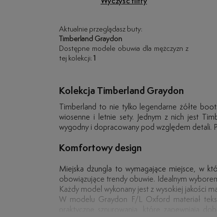
Wyczyść filtry
Aktualnie przeglądasz buty:
Timberland Graydon
Dostępne modele obuwia dla mężczyzn z
tej kolekcji:
1
Kolekcja Timberland Graydon
Timberland to nie tylko legendarne żółte boots
wiosenne i letnie sety. Jednym z nich jest Ti
wygodny i dopracowany pod względem detali. Prz
Komfortowy design
Miejska dżungla to wymagające miejsce, w kt
obowiązujące trendy obuwie. Idealnym wyborem 
Każdy model wykonany jest z wysokiej jakości mat
W modelu Graydon F/L Oxford materiał teksty
praktyczne sznurowania, które zapewniają dob