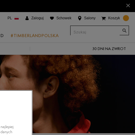
×
PL
Zaloguj
Schowek
Salony
Koszyk
ND
#TIMBERLANDPOLSKA
30 DNI NA ZWROT
CJE
onic Boat Shoes
um 6"
a
 Grove
 Access
 Trail
najlepiej
 Park
h danych