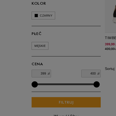
KOLOR
CZARNY
PŁEĆ
TIMB
OXFO
399,99 
MĘSKIE
499,99 
CENA
Sortuj
zł
zł
FILTRUJ