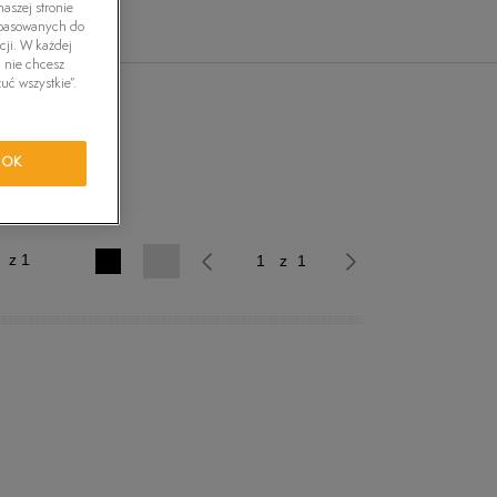
aszej stronie
tride Motion
dopasowanych do
cji. W każdej
i nie chcesz
uć wszystkie”.
orkwear
ĘSKIE
OK
z 1
z 1