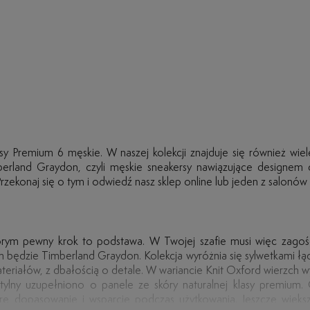
y Premium 6 męskie. W naszej kolekcji znajduje się również wiele
mberland Graydon, czyli męskie sneakersy nawiązujące designem
ekonaj się o tym i odwiedź nasz sklep online lub jeden z salonów 
órym pewny krok to podstawa. W Twojej szafie musi więc zagośc
będzie Timberland Graydon. Kolekcja wyróżnia się sylwetkami łącz
eriałów, z dbałością o detale. W wariancie Knit Oxford wierzch wyk
lny uzupełniono o panele ze skóry naturalnej klasy premium. O
re dopasowanie i wsparcie podczas użytkowania. Jeszcze więks