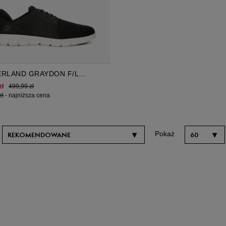
ERLAND GRAYDON F/L
RD
zł
499,99 zł
zł
-
najniższa cena
Pokaż
▾
▾
REKOMENDOWANE
60