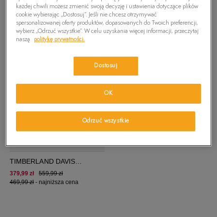
każdej chwili możesz zmienić swoją decyzję i ustawienia dotyczące plików
cookie wybierając „Dostosuj”. Jeśli nie chcesz otrzymywać
▾
REKOMENDOWANE
spersonalizowanej oferty produktów, dopasowanych do Twoich preferencji,
wybierz „Odrzuć wszystkie”. W celu uzyskania więcej informacji, przeczytaj
naszą
politykę prywatności.
Dostosuj
OK
Odrzuć wszystkie
TIMBERLAND DAVIS
SQUARE F/L CHUKKA
379,99 zł
559,99 zł
469,99 zł
-
najniższa cena