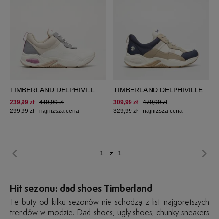
TIMBERLAND DELPHIVILLE
TIMBERLAND DELPHIVILLE
LOW LACE UP SNEAKER
239,99 zł
449,99 zł
309,99 zł
479,99 zł
299,99 zł
-
najniższa cena
329,99 zł
-
najniższa cena
z 1
Hit sezonu: dad shoes Timberland
Te buty od kilku sezonów nie schodzą z list najgorętszych
trendów w modzie. Dad shoes, ugly shoes, chunky sneakers