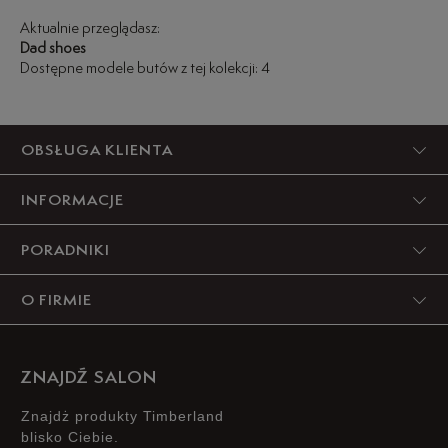
budować własny styl bez ograniczeń.
konstrukcji wykorzystano również materiał ReBOTL™.
wygodę z mocnym, modowym akcentem.
Aktualnie przeglądasz:
Dad shoes
Dostępne modele butów z tej kolekcji: 4
OBSŁUGA KLIENTA
INFORMACJE
PORADNIKI
O FIRMIE
ZNAJDŹ SALON
Znajdż produkty Timberland
blisko Ciebie.