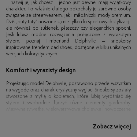
– nazwij je, jak chcesz – jedno jest pewne: mają wyjątkowy
charakter. To właśnie dlatego pokochały je zarówno osoby
związane ze streetwearem, jak i miłośniczki mody premium.
Dziś „buty taty” noszone są nie tylko do sportowych stylizacji,
ale również do sukienek, płaszczy czy eleganckich spodni.
Jeśli lubisz modne rozwiązania połączone z wyrazistym
stylem, poznaj Timberland Delphiville — sneakersy
inspirowane trendem dad shoes, dostępne w kilku unikalnych
wersjach kolorystycznych.
Komfort i wyrazisty design
Projektując model Delphiville, postawiono przede wszystkim
na wygodę oraz charakterystyczny wygląd. Sneakersy zostały
stworzone z myślą o kobietach, które lubią wyróżniać się
stylem i swobodnie łączyć różne elementy garderoby.
Masywna sylwetka, wielowarstwowa cholewka i nowoczesne
detale sprawiają, że model przyciąga uwagę już z daleka.
Inspiracje estetyką Timberland nadają butom uniwersalnego
Timberland Delphiville – nowoczesne
Model Delphiville został wykonany z wysokiej jakości
Połączenie nowoczesnych technologii, komfortowej
charakteru. Delphiville dobrze prezentują się zarówno z
materiałów, które zapewniają wygodę i trwałość podczas
konstrukcji i charakterystycznego designu sprawia, że
rozwiązania
Zobacz więcej
jeansami, jak i z bardziej eleganckimi elementami garderoby.
codziennego użytkowania. Skórzana cholewka powstaje ze
Timberland Delphiville świetnie wpisują się w aktualne trendy.
To model dla osób, które cenią modę z wyrazem i chcą
skóry pochodzącej z garbarni klasy LWG Silver, a w
To sneakersy stworzone dla osób, które chcą połączyć