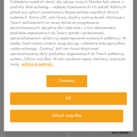
Dokładamy wszelkich starań, aby zakupy naszych Klientów były udane, a
produkty, które wybierają – najlepiej dopasowane do ich potrzeb. Robimy to
▾
jednak przy pełnym poszanowaniu bezpieczeństwa wszystkich danych
REKOMENDOWANE
osobowych. Kliknij „OK”, jeśli chcesz, abyśmy wykorzystywali informacje o
Twoich zachowaniach na naszej stronie do przygotowania
personalizowanych specjalnie dla Ciebie treści, w tym rekomendacji
produktów dopasowanych do Twoich potrzeb i zainteresowań,
spersonalizowanych reklam czy zapamiętywanie wybranych preferencji. W
każdej chwili możesz zmienić swoją decyzję i ustawienia dotyczące plików
cookie wybierając „Dostosuj”. Jeśli nie chcesz otrzymywać
spersonalizowanej oferty produktów, dopasowanych do Twoich preferencji,
wybierz „Odrzuć wszystkie”. W celu uzyskania więcej informacji, przeczytaj
naszą
politykę prywatności.
Dostosuj
OK
TIMBERLAND DELPHIVILLE
TIMBERLAND DELPHIVILLE
LOW LACE UP SNEAKER
LOW LACE UP SNEAKER
249,99 zł
449,99 zł
219,99 zł
449,99 zł
309,99 zł
-
najniższa cena
279,99 zł
-
najniższa cena
Odrzuć wszystkie