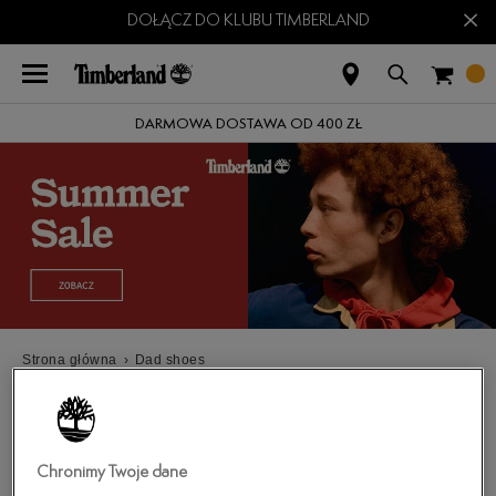
×
DOŁĄCZ DO KLUBU TIMBERLAND
DARMOWA DOSTAWA OD 400 ZŁ
Strona główna
›
Dad shoes
DAD SHOES TIMBERLAND
(
4
)
ROZWIŃ FILTRY
Chronimy Twoje dane