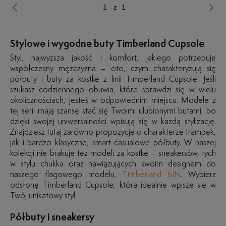
z 1
Stylowe i wygodne buty Timberland Cupsole
Styl, najwyższa jakość i komfort, jakiego potrzebuje
współczesny mężczyzna – oto, czym charakteryzują się
półbuty i buty za kostkę z linii Timberland Cupsole. Jeśli
szukasz codziennego obuwia, które sprawdzi się w wielu
okolicznościach, jesteś w odpowiednim miejscu. Modele z
tej serii mają szansę stać się Twoimi ulubionymi butami, bo
dzięki swojej uniwersalności wpisują się w każdą stylizację.
Znajdziesz tutaj zarówno propozycje o charakterze trampek,
jak i bardzo klasyczne, smart casualowe półbuty. W naszej
kolekcji nie brakuje też modeli za kostkę – sneakersów, tych
w stylu chukka oraz nawiązujących swoim designem do
naszego flagowego modelu,
Timberland 6IN
. Wybierz
odsłonę Timberland Cupsole, która idealnie wpisze się w
Twój unikatowy styl.
Półbuty i sneakersy