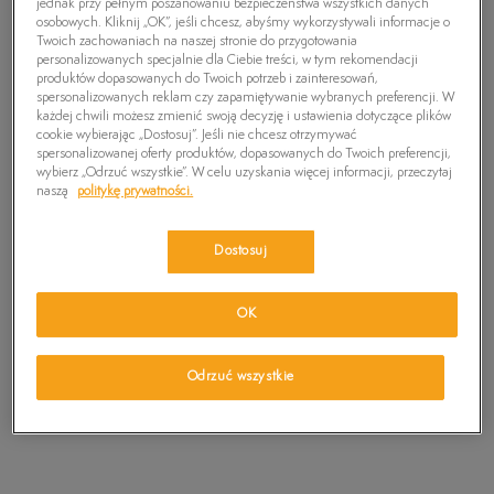
jednak przy pełnym poszanowaniu bezpieczeństwa wszystkich danych
osobowych. Kliknij „OK”, jeśli chcesz, abyśmy wykorzystywali informacje o
Twoich zachowaniach na naszej stronie do przygotowania
▾
REKOMENDOWANE
personalizowanych specjalnie dla Ciebie treści, w tym rekomendacji
produktów dopasowanych do Twoich potrzeb i zainteresowań,
spersonalizowanych reklam czy zapamiętywanie wybranych preferencji. W
każdej chwili możesz zmienić swoją decyzję i ustawienia dotyczące plików
cookie wybierając „Dostosuj”. Jeśli nie chcesz otrzymywać
spersonalizowanej oferty produktów, dopasowanych do Twoich preferencji,
wybierz „Odrzuć wszystkie”. W celu uzyskania więcej informacji, przeczytaj
naszą
politykę prywatności.
Dostosuj
OK
TIMBERLAND ADV 2.0
Odrzuć wszystkie
CUPSOLE MODERN
399,99 zł
569,99 zł
OXFORD
499,99 zł
-
najniższa cena