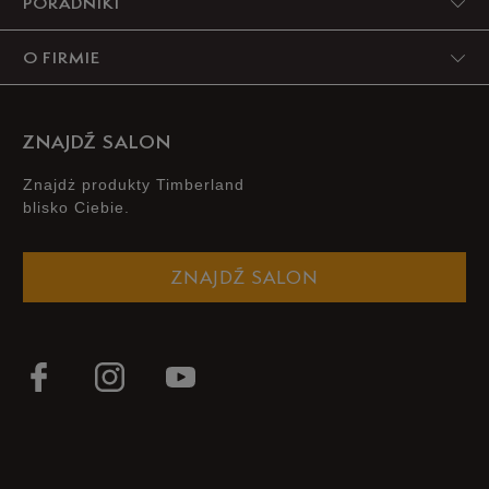
Boot, inspirowany legendarnym modelem #10061. Jego
PORADNIKI
wersja w wydaniu
Cityroam
to kwintesencja świeżości,
lekkości i miejskiego charakteru.
O FIRMIE
ZNAJDŹ SALON
Znajdż produkty Timberland
blisko Ciebie.
ZNAJDŹ SALON