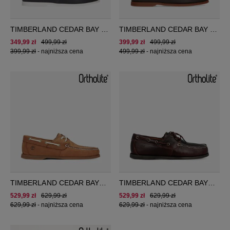
TIMBERLAND CEDAR BAY 2
TIMBERLAND CEDAR BAY 2
EYE BOAT
EYE BOAT
349,99 zł
499,99 zł
399,99 zł
499,99 zł
399,99 zł
-
najniższa cena
499,99 zł
-
najniższa cena
TIMBERLAND CEDAR BAY
TIMBERLAND CEDAR BAY
BOAT SHOE
BOAT SHOE
529,99 zł
629,99 zł
529,99 zł
629,99 zł
629,99 zł
-
najniższa cena
629,99 zł
-
najniższa cena