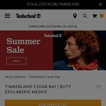
×
DOŁĄCZ DO KLUBU TIMBERLAND
DARMOWA DOSTAWA OD 400 ZŁ
Strona główna
›
Timberland Cedar Bay
TIMBERLAND CEDAR BAY | BUTY
(
9
)
ŻEGLARSKIE MĘSKIE
ROZWIŃ FILTRY