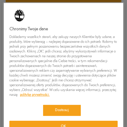
▾
REKOMENDOWANE
Chronimy Twoje dane
Dokładamy wszelkich starań, aby zakupy naszych Klientów były udane, a
produkty, które wybierają – najlepiej dopasowane do ich potrzeb. Robimy to
NEW
NEW
jednak przy pełnym poszanowaniu bezpieczeństwa wszystkich danych
osobowych. Kliknij „OK”, jeśli chcesz, abyśmy wykorzystywali informacje o
Twoich zachowaniach na naszej stronie do przygotowania
personalizowanych specjalnie dla Ciebie treści, w tym rekomendacji
produktów dopasowanych do Twoich potrzeb i zainteresowań,
spersonalizowanych reklam czy zapamiętywanie wybranych preferencji. W
każdej chwili możesz zmienić swoją decyzję i ustawienia dotyczące plików
cookie wybierając „Dostosuj”. Jeśli nie chcesz otrzymywać
spersonalizowanej oferty produktów, dopasowanych do Twoich preferencji,
wybierz „Odrzuć wszystkie”. W celu uzyskania więcej informacji, przeczytaj
naszą
politykę prywatności.
TIMBERLAND CEDAR BAY
TIMBERLAND CEDAR BAY
ESSENTIAL
ESSENTIAL BOAT SHOE
459,99 zł
719,99 zł
499,99 zł
679,99 zł
Dostosuj
569,99 zł
-
najniższa cena
549,99 zł
-
najniższa cena
OK