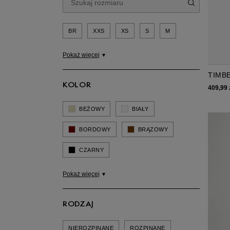
BR
XXS
XS
S
M
Pokaż więcej
TIMB
KOLOR
ESTA
409,99 
LOG
BEŻOWY
BIAŁY
BORDOWY
BRĄZOWY
CZARNY
Pokaż więcej
RODZAJ
NIEROZPINANE
ROZPINANE