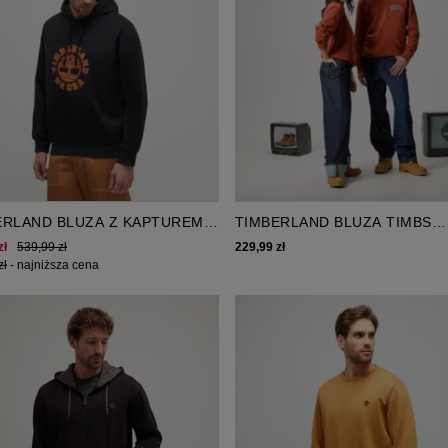
ERLAND BLUZA Z KAPTUREM
TIMBERLAND BLUZA TIMBS
DAY GRAPHIC HOODIE
SWEATSHIRT
zł
539,99 zł
229,99 zł
zł
-
najniższa cena