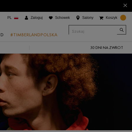
×
PL
Zaloguj
Schowek
Salony
Koszyk
ND
#TIMBERLANDPOLSKA
30 DNI NA ZWROT
CJE
onic Boat Shoes
um 6"
a
 Grove
 Access
 Trail
 Park