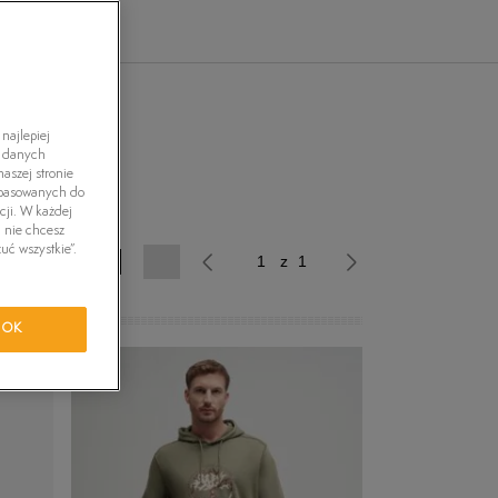
tride Motion
orkwear
najlepiej
h danych
aszej stronie
dopasowanych do
cji. W każdej
i nie chcesz
uć wszystkie”.
z 38
z 1
OK