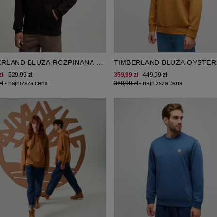
ERLAND BLUZA ROZPINANA Z
TIMBERLAND BLUZA OYSTER
UREM OYSTER RIVER CHEST
CHEST LOGO
zł
529,99 zł
359,99 zł
449,99 zł
zł
-
najniższa cena
360,99 zł
-
najniższa cena