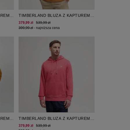
UREM
TIMBERLAND BLUZA Z KAPTUREM
TREE LOGO PATCH LOOPBACK
379,99 zł
539,99 zł
399,99 zł
-
najniższa cena
UREM
TIMBERLAND BLUZA Z KAPTUREM
E
GARMENT DYE
379,99 zł
539,99 zł