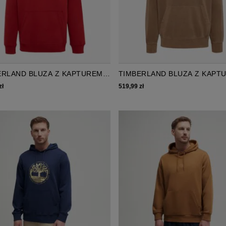
ERLAND BLUZA Z KAPTUREM
TIMBERLAND BLUZA Z KAPT
BLISHED 1973 EMBROIDERED
SOUTH CABOT GD LB PRINT
zł
519,99 zł
HOODIE