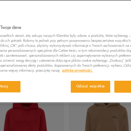
Czapki zimowe
Swetry
Euro Sprint
Laurel Court
Greens
Kurtki zimowe
Killington Trekker
Stone Street
Britton
Pro W
 Twoje dane
zelkich starań, aby zakupy naszych Klientów były udane, a produkty, które wybierają – 
do ich potrzeb. Robimy to jednak przy pełnym poszanowaniu bezpieczeństwa wszystkic
BLUZY TIMBERLAND
liknij „OK”, jeśli chcesz, abyśmy wykorzystywali informacje o Twoich zachowaniach na n
wania personalizowanych specjalnie dla Ciebie treści, w tym rekomendacji produktów 
zeb i zainteresowań, spersonalizowanych reklam czy zapamiętywanie wybranych preferen
z zmienić swoją decyzję i ustawienia dotyczące plików cookie wybierając „Dostosuj”. Jeśl
personalizowanej oferty produktów, dopasowanych do Twoich preferencji, wybierz „Odrz
Pokaż
▾
▾
REKOMENDOWANE
60
ania więcej informacji, przeczytaj naszą
politykę prywatności.
tosuj
Odrzuć wszystkie
NEW