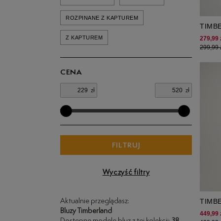
ROZPINANE Z KAPTUREM
TIMB
TREE
Z KAPTUREM
279,99 
299,99 
CENA
zł
zł
FILTRUJ
Wyczyść filtry
TIMB
Aktualnie przeglądasz:
Bluzy Timberland
EXET
449,99 