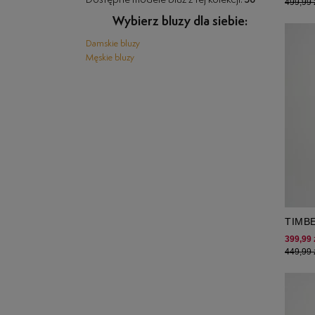
Dostępne modele bluz z tej kolekcji:
38
499,99 
Wybierz bluzy dla siebie:
Damskie bluzy
Męskie bluzy
TIMB
KAPT
399,99 
449,99 