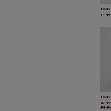
TIMB
HAMP
379,99 
TIMB
HOLI
369,99 
408,49 