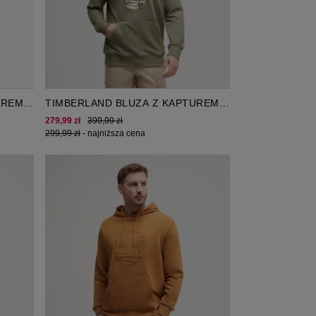
UREM
TIMBERLAND BLUZA Z KAPTUREM
TREE LOGO LAKE HOUSE
279,99 zł
399,99 zł
299,99 zł
-
najniższa cena