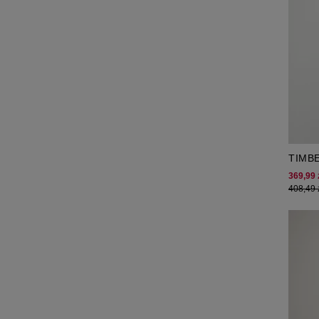
TIMB
HOLI
369,99 
408,49 