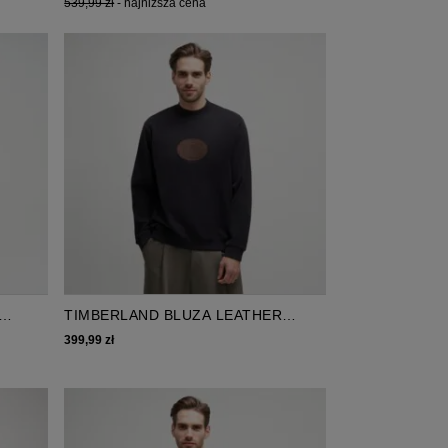
539,99 zł
-
najniższa cena
TIMBERLAND BLUZA LEATHER
BADGE CREWNECK SWEATSHIRT
399,99 zł