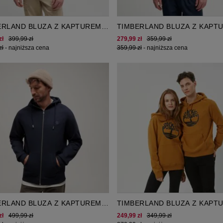
ERLAND BLUZA Z KAPTUREM
TIMBERLAND BLUZA Z KAPT
 LOGO LAKE HOUSE
SILICON BADGE
zł
399,99 zł
279,99 zł
359,99 zł
zł
-
najniższa cena
359,99 zł
-
najniższa cena
ERLAND BLUZA Z KAPTUREM
TIMBERLAND BLUZA Z KAPT
ER RIVER LOOPBACK FULL ZIP
YC LOGO PULL OVER HOODI
zł
499,99 zł
249,99 zł
349,99 zł