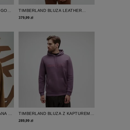
OGO
TIMBERLAND BLUZA LEATHER
BADGE CREWNECK SWEATSHIRT
379,99 zł
ANA Z
TIMBERLAND BLUZA Z KAPTUREM
HAMPTHON HOODIE
289,99 zł