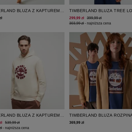
ERLAND BLUZA Z KAPTUREM
TIMBERLAND BLUZA TREE L
THON HOODIE
PATCH CREWNECK
zł
299,99 zł
399,99 zł
303,99 zł
-
najniższa cena
ERLAND BLUZA Z KAPTUREM
TIMBERLAND BLUZA ROZPIN
DAY GRAPHIC HOODIE
KAPTUREM EXETER RIVER
zł
539,99 zł
369,99 zł
zł
-
najniższa cena