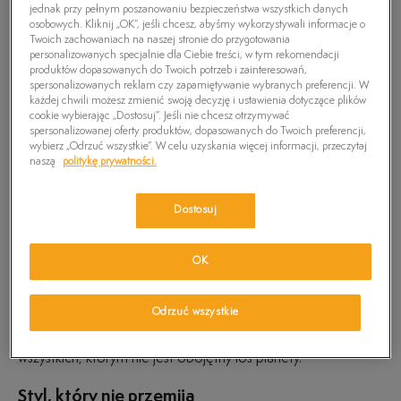
jednak przy pełnym poszanowaniu bezpieczeństwa wszystkich danych
ZMIEŃ TREŚĆ WYSZUKIWANEJ FRAZY.
osobowych. Kliknij „OK”, jeśli chcesz, abyśmy wykorzystywali informacje o
SPRÓBUJ UŻYĆ MNIEJSZEJ ILOŚCI FILTRÓW
Twoich zachowaniach na naszej stronie do przygotowania
personalizowanych specjalnie dla Ciebie treści, w tym rekomendacji
(USUŃ MNIEJ ISTOTNE).
produktów dopasowanych do Twoich potrzeb i zainteresowań,
spersonalizowanych reklam czy zapamiętywanie wybranych preferencji. W
każdej chwili możesz zmienić swoją decyzję i ustawienia dotyczące plików
Powrót
cookie wybierając „Dostosuj”. Jeśli nie chcesz otrzymywać
spersonalizowanej oferty produktów, dopasowanych do Twoich preferencji,
wybierz „Odrzuć wszystkie”. W celu uzyskania więcej informacji, przeczytaj
Timberland Belanger – codzienny komfort w
naszą
politykę prywatności.
najlepszym stylu
Nadaj swoim stylizacjom niebanalnego charakteru, przy
Dostosuj
okazji zapewniając sobie niezrównany komfort. Ja to
osiągnąć? Spokojne, nie musisz kupować kilku par obuwia do
OK
zadań specjalnych. Model idealny, łączący Twoje pragnienie
znakomitego, modnego looku z wygodą, to właśnie
Timberland Belanger. Te
buty
zostały stworzone, by
Odrzuć wszystkie
sprostać nawet najwyższym oczekiwaniom i zadowolić
wybrednych miłośników miejskiego stylu – a także
wszystkich, którym nie jest obojętny los planety.
Styl, który nie przemija