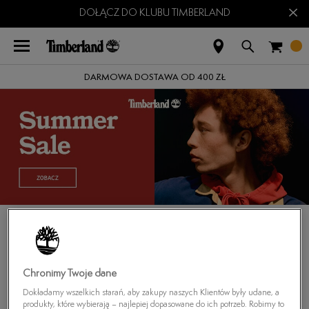
×
DOŁĄCZ DO KLUBU TIMBERLAND
DARMOWA DOSTAWA OD 400 ZŁ
Strona główna
›
Timberland Belanger
MĘSKIE BUTY CASUAL
(
0
)
TIMBERLAND BELANGER
Chronimy Twoje dane
Dokładamy wszelkich starań, aby zakupy naszych Klientów były udane, a
produkty, które wybierają – najlepiej dopasowane do ich potrzeb. Robimy to