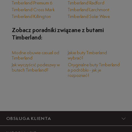
lubisz się nosić bardziej sportowo, czy też preferujesz
Timberland Premium 6
Timberland Radford
odpadów, przynosząc ulgę środowisku. W butach
swobodną miejską elegancję, obuwie sprosta Twoim
Timberland Belanger zastosowaliśmy nie tylko ekologicznie
Timberland Cross Mark
Timberland Larchmont
oczekiwaniom.
przetwarzaną skórę, ale również naturalny kauczuk.
Timberland Killington
Timberland Solar Wave
Wykonane z tego materiału podeszwy są odporne na
uszkodzenia, a przy tym trwałe. Nie musisz więc rezygnować
Zobacz poradniki związane z butami
ze swojego komfortu, by zatroszczyć się o środowisko.
Timberland:
Sięgając po Timebrland Belanger wybierzesz
odpowiedzialnie – czyli w najlepszy możliwy sposób. Oto
Modne obuwie casual od
Jakie buty Timberland
jakość, na którą warto stawiać!
Timberland
wybrać?
Jak wyczyścić podeszwy w
Oryginalne buty Timberland
butach Timberland?
a podróbki - jak je
rozpoznać?
OBSŁUGA KLIENTA