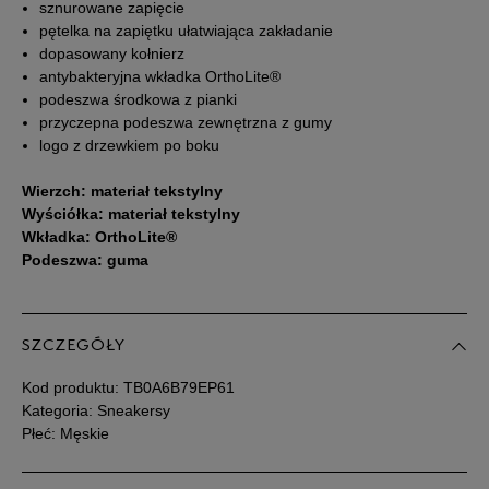
sznurowane zapięcie
pętelka na zapiętku ułatwiająca zakładanie
43
27 cm
Powiadom o dostępności
dopasowany kołnierz
antybakteryjna wkładka OrthoLite®
43,5
27,5 cm
Powiadom o dostępności
podeszwa środkowa z pianki
przyczepna podeszwa zewnętrzna z gumy
logo z drzewkiem po boku
44
28 cm
Powiadom o dostępności
Wierzch: materiał tekstylny
Wyściółka: materiał tekstylny
44,5
28,5 cm
Powiadom o dostępności
Wkładka: OrthoLite®
Podeszwa: guma
45
29 cm
Powiadom o dostępności
45,5
29,5 cm
Powiadom o dostępności
SZCZEGÓŁY
Kod produktu:
TB0A6B79EP61
46
30 cm
Powiadom o dostępności
Kategoria: Sneakersy
Płeć: Męskie
47,5
31 cm
Powiadom o dostępności