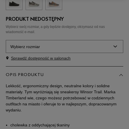
PRODUKT NIEDOSTĘPNY
Wybierz swój rozmiar, a gdy będzie dostępny, otrzymasz od nas
wiadomość e-mail.
Wybierz rozmiar
Sprawdź dostępność w salonach
Rozmiary EU
Rozmiary US
40
25 cm
OPIS PRODUKTU
Powiadom o dostępności
Lekkość, ergonomiczny design, neutralne kolory i solidne
41
25,5 cm
Powiadom o dostępności
materiały. Tym wyróżniają się sneakersy Winsor Trail. Marka
Timberland wie, czego możesz potrzebować w codziennych
outfitach na miasto i oferuje to w najlepszym, dopracowanym
41,5
26 cm
Powiadom o dostępności
wydaniu.
42
26,5 cm
Powiadom o dostępności
cholewka z oddychającej tkaniny