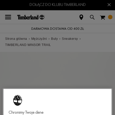
×
DOŁĄCZ DO KLUBU TIMBERLAND
DARMOWA DOSTAWA OD 400 ZŁ
Strona główna
›
Mężczyźni
›
Buty
›
Sneakersy
›
TIMBERLAND WINSOR TRAIL
Chronimy Twoje dane