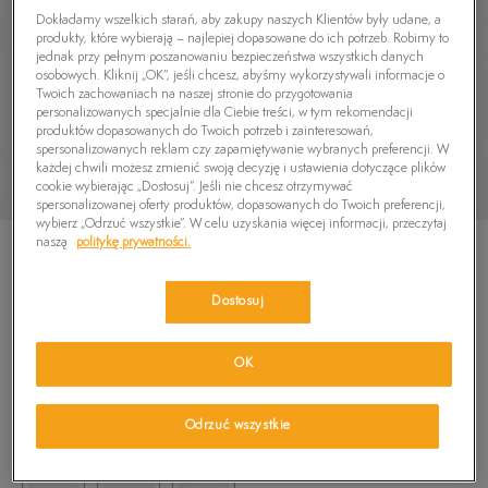
Dokładamy wszelkich starań, aby zakupy naszych Klientów były udane, a
produkty, które wybierają – najlepiej dopasowane do ich potrzeb. Robimy to
jednak przy pełnym poszanowaniu bezpieczeństwa wszystkich danych
osobowych. Kliknij „OK”, jeśli chcesz, abyśmy wykorzystywali informacje o
Twoich zachowaniach na naszej stronie do przygotowania
personalizowanych specjalnie dla Ciebie treści, w tym rekomendacji
produktów dopasowanych do Twoich potrzeb i zainteresowań,
spersonalizowanych reklam czy zapamiętywanie wybranych preferencji. W
każdej chwili możesz zmienić swoją decyzję i ustawienia dotyczące plików
cookie wybierając „Dostosuj”. Jeśli nie chcesz otrzymywać
spersonalizowanej oferty produktów, dopasowanych do Twoich preferencji,
wybierz „Odrzuć wszystkie”. W celu uzyskania więcej informacji, przeczytaj
naszą
politykę prywatności.
Dostosuj
TIMBERLAND WINSOR TRAIL
OK
5.0
(
22
)
319,99
zł
Odrzuć wszystkie