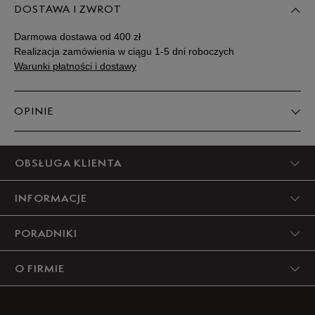
DOSTAWA I ZWROT
Podane w centymetrach wymiary dotyczą długości stopy.
Zobacz jak zmierzyć stopę?
Darmowa dostawa od 400 zł
Realizacja zamówienia w ciągu 1-5 dni roboczych
Warunki płatności i dostawy
OPINIE
5
OBSŁUGA KLIENTA
95%
INFORMACJE
4
5%
PORADNIKI
3
0%
O FIRMIE
2
0%
1
0%