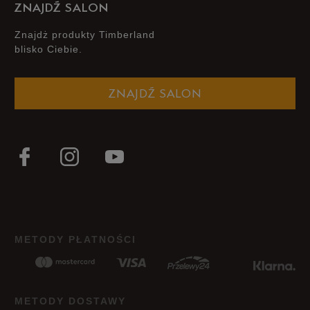
ZNAJDŹ SALON
Znajdż produkty Timberland
blisko Ciebie.
Szerokość
Liczba głosów: 9
ZNAJDŹ SALON
Wąski
Standardowy
Szeroki
Zgodność z rozmiarem
Liczba głosów: 10
Zaniżony
Zgodny
Zawyżony
Jak zbieramy opinie?
METODY PŁATNOŚCI
Opinie klientów
Wyczyść
Szukaj
METODY DOSTAWY