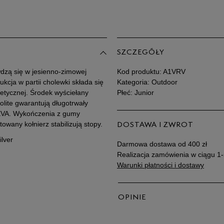
Po
Zo
SZCZEGÓŁY
wdzą się w jesienno-zimowej
Kod produktu:
A1VRV
kcja w partii cholewki składa się
Kategoria: Outdoor
tetycznej. Środek wyściełany
Płeć: Junior
lite gwarantują długotrwały
 EVA. Wykończenia z gumy
wany kołnierz stabilizują stopy.
DOSTAWA I ZWROT
ilver
Darmowa dostawa od 400 zł
Realizacja zamówienia w ciągu 1-
Warunki płatności i dostawy
OPINIE