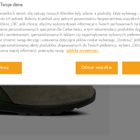
Czapki zimowe
 Twoje dane
Wybierz swój r
Swetry
Euro Sprint
Laurel Court
Greens
wiadomość e-m
zelkich starań, aby zakupy naszych Klientów były udane, a produkty, które wybierają – 
Kurtki zimowe
Killington Trekker
Stone Street
Britton
do ich potrzeb. Robimy to jednak przy pełnym poszanowaniu bezpieczeństwa wszystkic
liknij „OK”, jeśli chcesz, abyśmy wykorzystywali informacje o Twoich zachowaniach na n
Wybierz r
Pro W
wania personalizowanych specjalnie dla Ciebie treści, w tym rekomendacji produktów 
zeb i zainteresowań, spersonalizowanych reklam czy zapamiętywanie wybranych preferen
z zmienić swoją decyzję i ustawienia dotyczące plików cookie wybierając „Dostosuj”. Jeśl
Ro
Sprawdź 
personalizowanej oferty produktów, dopasowanych do Twoich preferencji, wybierz „Odrz
ania więcej informacji, przeczytaj naszą
politykę prywatności.
36
tosuj
Odrzuć wszystkie
37
38
39
40