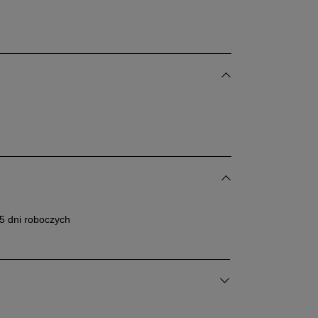
dane w centymetrach wymiary dotyczą długości stopy.
bacz jak zmierzyć stopę?
5 dni roboczych