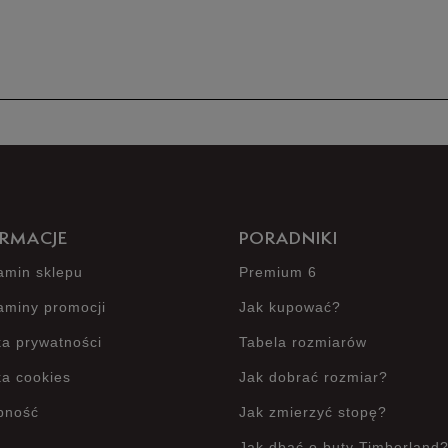
Produkt 
RMACJE
PORADNIKI
amin sklepu
Premium 6
aminy promocji
Jak kupować?
ka prywatności
Tabela rozmiarów
ka cookies
Jak dobrać rozmiar?
pność
Jak zmierzyć stopę?
Jak dbać o buty Timberland