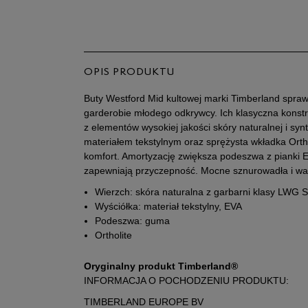
OPIS PRODUKTU
Buty Westford Mid kultowej marki Timberland spra
garderobie młodego odkrywcy. Ich klasyczna konstru
z elementów wysokiej jakości skóry naturalnej i syn
materiałem tekstylnym oraz sprężysta wkładka Ortho
komfort. Amortyzację zwiększa podeszwa z pianki
zapewniają przyczepność. Mocne sznurowadła i wato
Wierzch: skóra naturalna z garbarni klasy LWG S
Wyściółka: materiał tekstylny, EVA
Podeszwa: guma
Ortholite
Oryginalny produkt Timberland®
INFORMACJA O POCHODZENIU PRODUKTU:
TIMBERLAND EUROPE BV