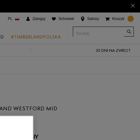
×
PL
Zaloguj
Schowek
Salony
Koszyk
ND
#TIMBERLANDPOLSKA
30 DNI NA ZWROT
CJE
onic Boat Shoes
um 6"
a
 Grove
LAND WESTFORD MID
 Access
ł
 Trail
 Park
 NIEDOSTĘPNY