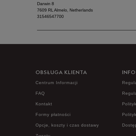
Darwin 8
7609 RL Almelo, Netherlands
31546547700
OBSŁUGA KLIENTA
INFO
Centrum Informacji
Regul
FAQ
Regul
Kontakt
Polity
Formy płatności
Polity
Opcje, koszty i czas dostawy
Dostę
Zwroty