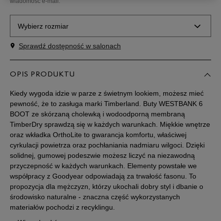
wiadomość e-mail.
Wybierz rozmiar
Sprawdź dostępność w salonach
Rozmiary EU
Rozmiary US
41
25,5 cm
OPIS PRODUKTU
Powiadom o dostępności
Kiedy wygoda idzie w parze z świetnym lookiem, możesz mieć
41,5
26 cm
Powiadom o dostępności
pewność, że to zasługa marki Timberland. Buty WESTBANK 6
BOOT ze skórzaną cholewką i wodoodporną membraną
TimberDry sprawdzą się w każdych warunkach. Miękkie wnętrze
42
26,5 cm
Powiadom o dostępności
oraz wkładka OrthoLite to gwarancja komfortu, właściwej
cyrkulacji powietrza oraz pochłaniania nadmiaru wilgoci. Dzięki
solidnej, gumowej podeszwie możesz liczyć na niezawodną
43
27 cm
Powiadom o dostępności
przyczepność w każdych warunkach. Elementy powstałe we
współpracy z Goodyear odpowiadają za trwałość fasonu. To
43,5
27,5 cm
Powiadom o dostępności
propozycja dla mężczyzn, którzy ukochali dobry styl i dbanie o
środowisko naturalne - znaczna część wykorzystanych
materiałów pochodzi z recyklingu.
44
28 cm
Powiadom o dostępności