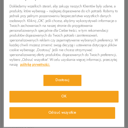
Dokładamy wszelkich starań, aby zakupy naszych Klientów były udane, a
produkty, które wybierają – najlepiej dopasowane do ich potrzeb. Robimy to
jednak przy pełnym poszanowaniu bezpieczeństwa wszystkich danych
osobowych. Kliknij „OK”, jeśli chcesz, abyśmy wykorzystywali informacje o
Twoich zachowaniach na naszej stronie do przygotowania
personalizowanych specjalnie dla Ciebie treści, w tym rekomendacji
produktów dopasowanych do Twoich potrzeb i zainteresowań,
spersonalizowanych reklam czy zapamiętywanie wybranych preferencji. W
każdej chwili możesz zmienić swoją decyzję i ustawienia dotyczące plików
cookie wybierając „Dostosuj”. Jeśli nie chcesz otrzymywać
spersonalizowanej oferty produktów, dopasowanych do Twoich preferencji,
wybierz „Odrzuć wszystkie”. W celu uzyskania więcej informacji, przeczytaj
naszą
politykę prywatności.
Dostosuj
TIMBERLAND WESTBANK 6 BOOT
OK
299,99
zł
Odrzuć wszystkie
PRODUKT NIEDOSTĘPNY
Wybierz swój rozmiar, a gdy będzie dostępny, otrzymasz od nas