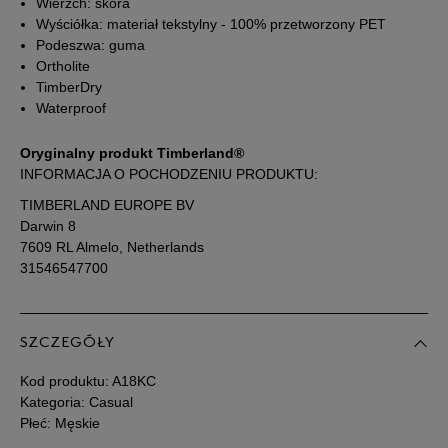
Wierzch: skóra
Wyściółka: materiał tekstylny - 100% przetworzony PET
44,5
28,5 cm
Powiadom o dostępności
Podeszwa: guma
Ortholite
TimberDry
45
29 cm
Powiadom o dostępności
Waterproof
45,5
29,5 cm
Powiadom o dostępności
Oryginalny produkt Timberland®
INFORMACJA O POCHODZENIU PRODUKTU:
46
30 cm
Powiadom o dostępności
TIMBERLAND EUROPE BV
Darwin 8
7609 RL Almelo, Netherlands
Podane w centymetrach wymiary dotyczą długości stopy.
31546547700
Zobacz jak zmierzyć stopę?
SZCZEGÓŁY
Kod produktu:
A18KC
Kategoria: Casual
Płeć: Męskie