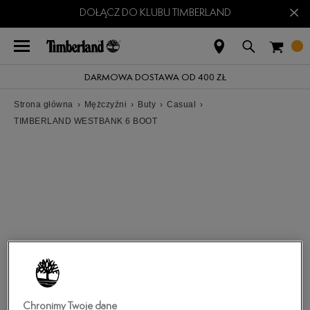
×
DOŁĄCZ DO KLUBU TIMBERLAND
DARMOWA DOSTAWA OD 400 ZŁ
Strona główna
›
Mężczyźni
›
Buty
›
Casual
›
TIMBERLAND WESTBANK 6 BOOT
Chronimy Twoje dane