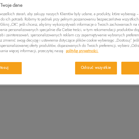
Czapki zimowe
Wybierz swój r
 Twoje dane
Swetry
Euro Sprint
Laurel Court
Greens
wiadomość e-m
zelkich starań, aby zakupy naszych Klientów były udane, a produkty, które wybierają – 
Kurtki zimowe
Killington Trekker
Stone Street
Britton
do ich potrzeb. Robimy to jednak przy pełnym poszanowaniu bezpieczeństwa wszystkic
liknij „OK”, jeśli chcesz, abyśmy wykorzystywali informacje o Twoich zachowaniach na n
Wybierz r
Pro W
wania personalizowanych specjalnie dla Ciebie treści, w tym rekomendacji produktów 
zeb i zainteresowań, spersonalizowanych reklam czy zapamiętywanie wybranych preferen
z zmienić swoją decyzję i ustawienia dotyczące plików cookie wybierając „Dostosuj”. Jeśl
ONE S
Sprawdź 
personalizowanej oferty produktów, dopasowanych do Twoich preferencji, wybierz „Odrz
ania więcej informacji, przeczytaj naszą
politykę prywatności.
tosuj
Odrzuć wszystkie