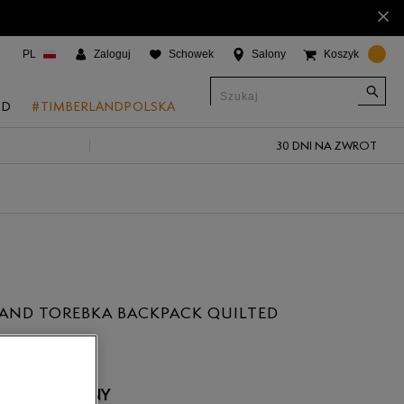
×
PL
Zaloguj
Schowek
Salony
Koszyk
ND
#TIMBERLANDPOLSKA
30 DNI NA ZWROT
CJE
onic Boat Shoes
um 6"
a
 Grove
AND TOREBKA BACKPACK QUILTED
 Access
ł
 Trail
 Park
 NIEDOSTĘPNY