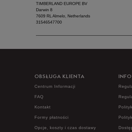
TIMBERLAND EUROPE BV
Darwin 8
7609 RL Almelo, Netherlands
31546547700
OBSŁUGA KLIENTA
INFO
Centrum Informacji
Regul
FAQ
Regul
Kontakt
Polity
Formy płatności
Polity
Opcje, koszty i czas dostawy
Dostę