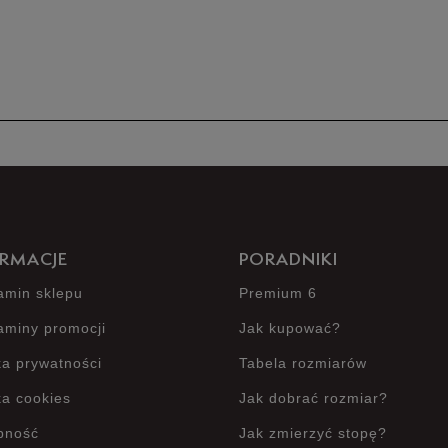
Produkt 
RMACJE
PORADNIKI
amin sklepu
Premium 6
aminy promocji
Jak kupować?
ka prywatności
Tabela rozmiarów
ka cookies
Jak dobrać rozmiar?
pność
Jak zmierzyć stopę?