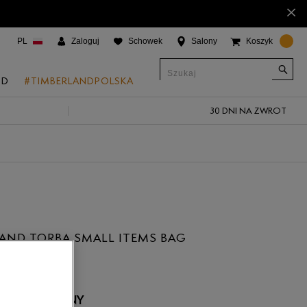
×
PL
Zaloguj
Schowek
Salony
Koszyk
ND
#TIMBERLANDPOLSKA
30 DNI NA ZWROT
CJE
onic Boat Shoes
um 6"
a
 Grove
AND TORBA SMALL ITEMS BAG
 Access
 Trail
 Park
 NIEDOSTĘPNY