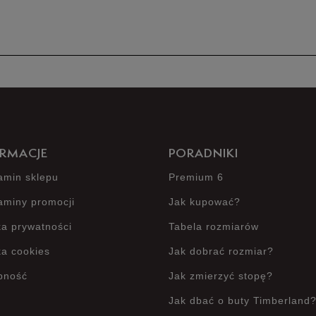
Produkt 
RMACJE
PORADNIKI
amin sklepu
Premium 6
aminy promocji
Jak kupować?
ka prywatności
Tabela rozmiarów
ka cookies
Jak dobrać rozmiar?
pność
Jak zmierzyć stopę?
Jak dbać o buty Timberland