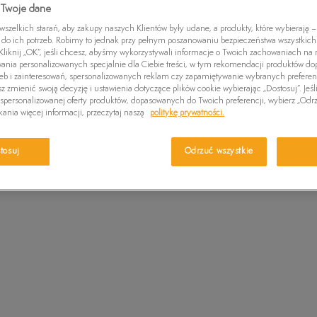
 Twoje dane
Czapki zimowe
Wybierz swój r
Swetry
Euro Sprint
Laurel Court
Greens
wiadomość e-m
zelkich starań, aby zakupy naszych Klientów były udane, a produkty, które wybierają – 
Kurtki zimowe
Killington Trekker
Stone Street
Britton
do ich potrzeb. Robimy to jednak przy pełnym poszanowaniu bezpieczeństwa wszystkic
liknij „OK”, jeśli chcesz, abyśmy wykorzystywali informacje o Twoich zachowaniach na n
Wybierz r
Pro W
wania personalizowanych specjalnie dla Ciebie treści, w tym rekomendacji produktów 
zeb i zainteresowań, spersonalizowanych reklam czy zapamiętywanie wybranych preferen
z zmienić swoją decyzję i ustawienia dotyczące plików cookie wybierając „Dostosuj”. Jeśl
ONE S
personalizowanej oferty produktów, dopasowanych do Twoich preferencji, wybierz „Odrz
Sprawdź 
ania więcej informacji, przeczytaj naszą
politykę prywatności.
tosuj
Odrzuć wszystkie