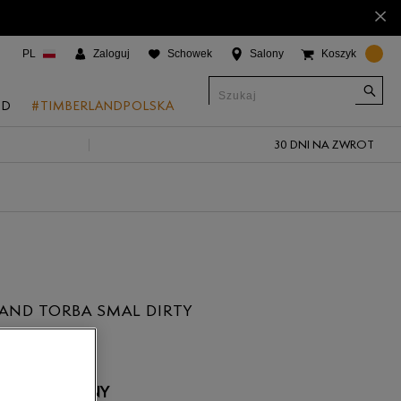
×
PL
Zaloguj
Schowek
Salony
Koszyk
ND
#TIMBERLANDPOLSKA
30 DNI NA ZWROT
CJE
onic Boat Shoes
um 6"
a
 Grove
AND TORBA SMAL DIRTY
 Access
 Trail
 Park
 NIEDOSTĘPNY