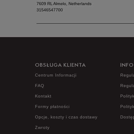
7609 RL Almelo, Netherlands
31546547700
OBSŁUGA KLIENTA
INFO
Centrum Informacji
Regul
FAQ
Regul
Kontakt
Polity
Formy płatności
Polity
Opcje, koszty i czas dostawy
Dostę
Zwroty