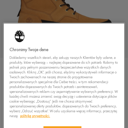
Chronimy Twoje dane
Dokładamy wszelkich starań, aby zakupy naszych Klientów były udane, a
produkty, które wybierają – najlepiej dopasowane do ich potrzeb. Robimy to
jednak przy pełnym poszanowaniu bezpieczeństwa wszystkich danych
osobowych. Kliknij „OK”, jeśli chcesz, abyśmy wykorzystywali informacje o
Twoich zachowaniach na naszej stronie do przygotowania
personalizowanych specjalnie dla Ciebie treści, w tym rekomendacji
produktów dopasowanych do Twoich potrzeb i zainteresowań,
TIMBERLAND TBL ORIG ULTRA WP BOOT
spersonalizowanych reklam czy zapamiętywanie wybranych preferencji. W
każdej chwili możesz zmienić swoją decyzję i ustawienia dotyczące plików
4.8
(
21
)
cookie wybierając „Dostosuj”. Jeśli nie chcesz otrzymywać
679,99
zł
spersonalizowanej oferty produktów, dopasowanych do Twoich preferencji,
wybierz „Odrzuć wszystkie”. W celu uzyskania więcej informacji, przeczytaj
naszą
politykę prywatności.
PRODUKT NIEDOSTĘPNY