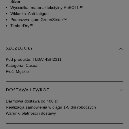
43,5
27,5 cm
Powiadom o dostępności
Silver
Wyściółka: materiał tekstylny ReBOTL™
Wkładka: Anti-fatigue
44
28 cm
Powiadom o dostępności
Podeszwa: gum GreenStride™
TimberDry™
44,5
28,5 cm
Powiadom o dostępności
45
29 cm
Powiadom o dostępności
SZCZEGÓŁY
Kod produktu:
TB0A44SH2311
45,5
29,5 cm
Powiadom o dostępności
Kategoria: Casual
Płeć: Męskie
46
30 cm
Powiadom o dostępności
DOSTAWA I ZWROT
49
32 cm
Powiadom o dostępności
Darmowa dostawa od 400 zł
Realizacja zamówienia w ciągu 1-5 dni roboczych
Warunki płatności i dostawy
Podane w centymetrach wymiary dotyczą długości stopy.
Zobacz jak zmierzyć stopę?