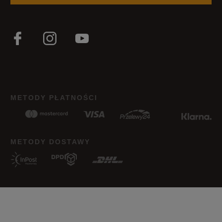
Wąski
Standardowy
Szeroki
Zgodność z rozmiarem
Liczba głosów: 3
Zaniżony
Zgodny
Zawyżony
Jak zbieramy opinie?
METODY PŁATNOŚCI
Opinie klientów
Wyczyść
Szukaj
METODY DOSTAWY