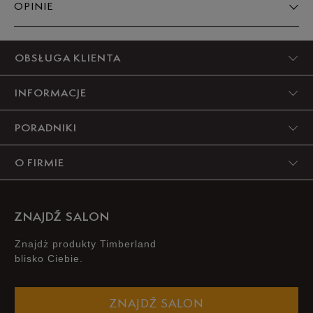
OPINIE
5
OBSŁUGA KLIENTA
90%
INFORMACJE
4
5%
PORADNIKI
3
0%
O FIRMIE
2
0%
1
5%
ZNAJDŹ SALON
Znajdż produkty Timberland
blisko Ciebie.
Szerokość
Liczba głosów: 3
ZNAJDŹ SALON