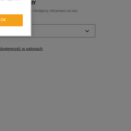
 NIEDOSTĘPNY
tride Motion
ozmiar, a gdy będzie dostępny, otrzymasz od nas
ail.
OK
orkwear
ozmiar
Powiadom o
dostępność w salonach
dostępności