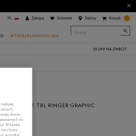
×
PL
Zaloguj
Schowek
Salony
Koszyk
ND
#TIMBERLANDPOLSKA
30 DNI NA ZWROT
CJE
onic Boat Shoes
um 6"
a
 Grove
najlepiej
AND T-SHIRT TBL RINGER GRAPHIC
h danych
 Access
aszej stronie
dopasowanych do
 Trail
cji. W każdej
i nie chcesz
 Park
uć wszystkie”.