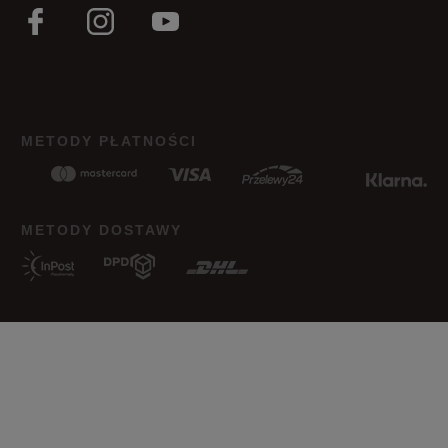
METODY PŁATNOŚCI
METODY DOSTAWY