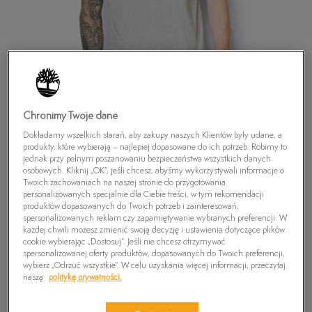
Chronimy Twoje dane
Dokładamy wszelkich starań, aby zakupy naszych Klientów były udane, a
produkty, które wybierają – najlepiej dopasowane do ich potrzeb. Robimy to
jednak przy pełnym poszanowaniu bezpieczeństwa wszystkich danych
osobowych. Kliknij „OK”, jeśli chcesz, abyśmy wykorzystywali informacje o
Twoich zachowaniach na naszej stronie do przygotowania
personalizowanych specjalnie dla Ciebie treści, w tym rekomendacji
produktów dopasowanych do Twoich potrzeb i zainteresowań,
TIMBERLAND T-SHIRT SUBLIMATION TEE
spersonalizowanych reklam czy zapamiętywanie wybranych preferencji. W
każdej chwili możesz zmienić swoją decyzję i ustawienia dotyczące plików
69,99
zł
cookie wybierając „Dostosuj”. Jeśli nie chcesz otrzymywać
spersonalizowanej oferty produktów, dopasowanych do Twoich preferencji,
wybierz „Odrzuć wszystkie”. W celu uzyskania więcej informacji, przeczytaj
naszą
politykę prywatności.
PRODUKT NIEDOSTĘPNY
Wybierz swój rozmiar, a gdy będzie dostępny, otrzymasz od nas