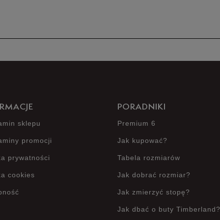
Produkt 
RMACJE
PORADNIKI
amin sklepu
Premium 6
aminy promocji
Jak kupować?
ka prywatności
Tabela rozmiarów
ka cookies
Jak dobrać rozmiar?
pność
Jak zmierzyć stopę?
Jak dbać o buty Timberland