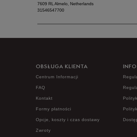
7609 RL Almelo, Netherlands
31546547700
OBSŁUGA KLIENTA
INFO
Centrum Informacji
Regul
FAQ
Regul
Kontakt
Polity
Formy płatności
Polity
Opcje, koszty i czas dostawy
Dostę
Zwroty