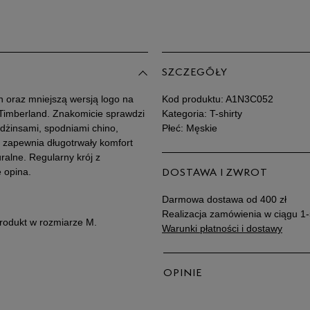
SZCZEGÓŁY
h oraz mniejszą wersją logo na
Kod produktu:
A1N3C052
i Timberland. Znakomicie sprawdzi
Kategoria: T-shirty
dżinsami, spodniami chino,
Płeć: Męskie
 zapewnia długotrwały komfort
ralne. Regularny krój z
 opina.
DOSTAWA I ZWROT
Darmowa dostawa od 400 zł
Realizacja zamówienia w ciągu 1-
produkt w rozmiarze M.
Warunki płatności i dostawy
OPINIE