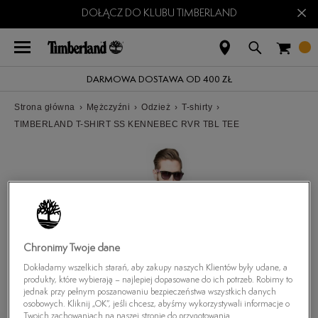
×
DOŁĄCZ DO KLUBU TIMBERLAND
DARMOWA DOSTAWA OD 400 ZŁ
Strona główna
›
Mężczyźni
›
Odzież
›
T-shirty
›
TIMBERLAND T-SHIRT SS KENNEBEC RVR TBL TEE
Chronimy Twoje dane
Dokładamy wszelkich starań, aby zakupy naszych Klientów były udane, a
produkty, które wybierają – najlepiej dopasowane do ich potrzeb. Robimy to
jednak przy pełnym poszanowaniu bezpieczeństwa wszystkich danych
osobowych. Kliknij „OK”, jeśli chcesz, abyśmy wykorzystywali informacje o
Twoich zachowaniach na naszej stronie do przygotowania