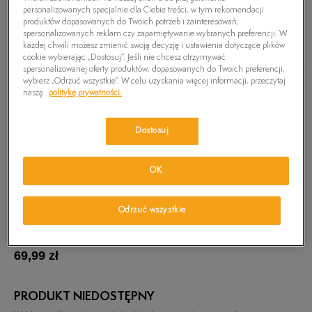
personalizowanych specjalnie dla Ciebie treści, w tym rekomendacji
produktów dopasowanych do Twoich potrzeb i zainteresowań,
spersonalizowanych reklam czy zapamiętywanie wybranych preferencji. W
każdej chwili możesz zmienić swoją decyzję i ustawienia dotyczące plików
cookie wybierając „Dostosuj”. Jeśli nie chcesz otrzymywać
spersonalizowanej oferty produktów, dopasowanych do Twoich preferencji,
wybierz „Odrzuć wszystkie”. W celu uzyskania więcej informacji, przeczytaj
naszą
politykę prywatności.
Dostosuj
OK
Odrzuć wszystkie
TIMBERLAND T-SHIRT SS KENNEBEC RVR TBL
TEE
69,99
zł
PRODUKT NIEDOSTĘPNY