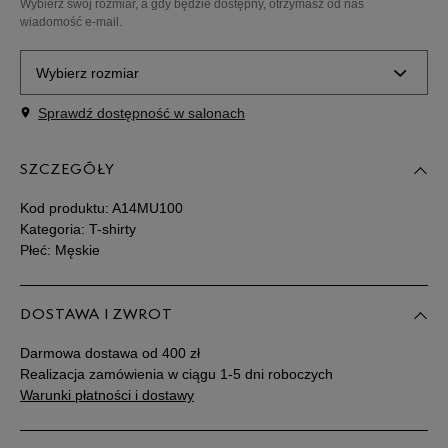
Wybierz swój rozmiar, a gdy będzie dostępny, otrzymasz od nas
wiadomość e-mail.
Wybierz rozmiar
Sprawdź dostępność w salonach
Powiadom o
S
dostępności
SZCZEGÓŁY
Powiadom o
M
dostępności
Kod produktu:
A14MU100
Kategoria: T-shirty
Płeć: Męskie
Powiadom o
L
dostępności
DOSTAWA I ZWROT
Powiadom o
XL
dostępności
Darmowa dostawa od 400 zł
Realizacja zamówienia w ciągu 1-5 dni roboczych
Powiadom o
Warunki płatności i dostawy
XXL
dostępności