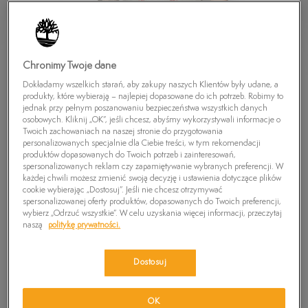
Chronimy Twoje dane
Dokładamy wszelkich starań, aby zakupy naszych Klientów były udane, a
produkty, które wybierają – najlepiej dopasowane do ich potrzeb. Robimy to
jednak przy pełnym poszanowaniu bezpieczeństwa wszystkich danych
osobowych. Kliknij „OK”, jeśli chcesz, abyśmy wykorzystywali informacje o
Twoich zachowaniach na naszej stronie do przygotowania
personalizowanych specjalnie dla Ciebie treści, w tym rekomendacji
produktów dopasowanych do Twoich potrzeb i zainteresowań,
TIMBERLAND T-SHIRT SS HERRING RV WHF
spersonalizowanych reklam czy zapamiętywanie wybranych preferencji. W
MULTI T
każdej chwili możesz zmienić swoją decyzję i ustawienia dotyczące plików
cookie wybierając „Dostosuj”. Jeśli nie chcesz otrzymywać
39,99
zł
spersonalizowanej oferty produktów, dopasowanych do Twoich preferencji,
wybierz „Odrzuć wszystkie”. W celu uzyskania więcej informacji, przeczytaj
naszą
politykę prywatności.
PRODUKT NIEDOSTĘPNY
Wybierz swój rozmiar, a gdy będzie dostępny, otrzymasz od nas
Dostosuj
wiadomość e-mail.
Wybierz rozmiar
OK