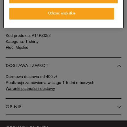
Sprawdź dostępność w salonach
Powiadom o
M
Odrzuć wszystkie
dostępności
SZCZEGÓŁY
Powiadom o
L
dostępności
Kod produktu:
A14PZ052
Kategoria: T-shirty
Płeć: Męskie
Powiadom o
XL
dostępności
DOSTAWA I ZWROT
Powiadom o
XXL
dostępności
Darmowa dostawa od 400 zł
Realizacja zamówienia w ciągu 1-5 dni roboczych
Warunki płatności i dostawy
OPINIE
Produkt nie posiada recenzji