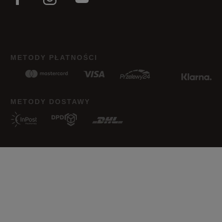
METODY PŁATNOŚCI
METODY DOSTAWY