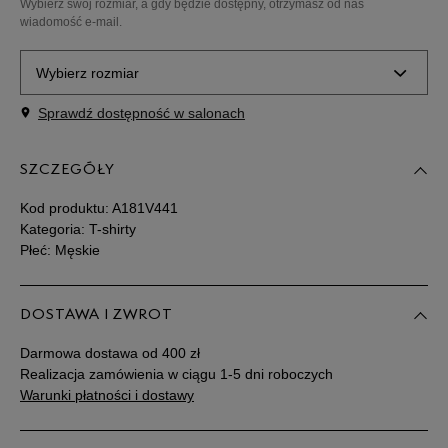
Wybierz swój rozmiar, a gdy będzie dostępny, otrzymasz od nas
wiadomość e-mail.
Wybierz rozmiar
Sprawdź dostępność w salonach
Powiadom o
M
dostępności
SZCZEGÓŁY
Powiadom o
L
dostępności
Kod produktu:
A181V441
Kategoria: T-shirty
Płeć: Męskie
Powiadom o
XL
dostępności
DOSTAWA I ZWROT
Powiadom o
XXL
dostępności
Darmowa dostawa od 400 zł
Realizacja zamówienia w ciągu 1-5 dni roboczych
Warunki płatności i dostawy