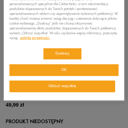
personalizowanych specjalnie dla Ciebie treści, w tym rekomendacji
produktów dopasowanych do Twoich potrzeb i zainteresowań,
spersonalizowanych reklam czy zapamiętywanie wybranych preferencji. W
każdej chwili możesz zmienić swoją decyzję i ustawienia dotyczące plików
cookie wybierając „Dostosuj”. Jeśli nie chcesz otrzymywać
spersonalizowanej oferty produktów, dopasowanych do Twoich preferencji,
wybierz „Odrzuć wszystkie”. W celu uzyskania więcej informacji, przeczytaj
naszą
politykę prywatności.
Dostosuj
OK
Odrzuć wszystkie
TIMBERLAND T-SHIRT SS DUNSTAN RV
SALTSCRUB
49,99
zł
PRODUKT NIEDOSTĘPNY