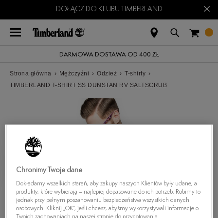
×
DOŁĄCZ DO KLUBU TIMBERLAND
DARMOWA DOSTAWA OD 400 ZŁ
Strona główna
›
Mężczyźni
›
Odzież
›
T-shirty
›
TIMBERLAND T-SHIRT SS DUNSTAN RV SALTSCRUB
Chronimy Twoje dane
Dokładamy wszelkich starań, aby zakupy naszych Klientów były udane, a
produkty, które wybierają – najlepiej dopasowane do ich potrzeb. Robimy to
jednak przy pełnym poszanowaniu bezpieczeństwa wszystkich danych
osobowych. Kliknij „OK”, jeśli chcesz, abyśmy wykorzystywali informacje o
Twoich zachowaniach na naszej stronie do przygotowania