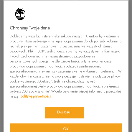
Chronimy Twoje dane
Dokładamy wszelkich starań, aby zakupy naszych Klientów były udane, a
produkty, które wybierają – najlepiej dopasowane do ich potrzeb. Robimy to
jednak przy pełnym poszanowaniu bezpieczeństwa wszystkich danych
osobowych. Kliknij „OK”, jeśli chcesz, abyśmy wykorzystywali informacje o
Twoich zachowaniach na naszej stronie do przygotowania
personalizowanych specjalnie dla Ciebie treści, w tym rekomendacji
produktów dopasowanych do Twoich potrzeb i zainteresowań,
TIMBERLAND T-SHIRT SS DUNSTAN RIVER
spersonalizowanych reklam czy zapamiętywanie wybranych preferencji. W
PATH TEE
każdej chwili możesz zmienić swoją decyzję i ustawienia dotyczące plików
cookie wybierając „Dostosuj”. Jeśli nie chcesz otrzymywać
39,99
zł
spersonalizowanej oferty produktów, dopasowanych do Twoich preferencji,
wybierz „Odrzuć wszystkie”. W celu uzyskania więcej informacji, przeczytaj
naszą
politykę prywatności.
PRODUKT NIEDOSTĘPNY
Wybierz swój rozmiar, a gdy będzie dostępny, otrzymasz od nas
Dostosuj
wiadomość e-mail.
Wybierz rozmiar
OK