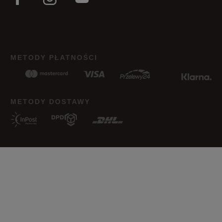
METODY PŁATNOŚCI
METODY DOSTAWY