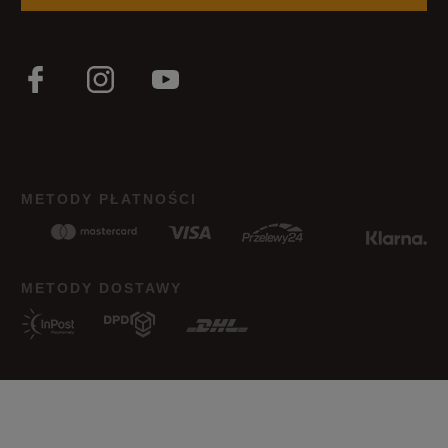
METODY PŁATNOŚCI
METODY DOSTAWY