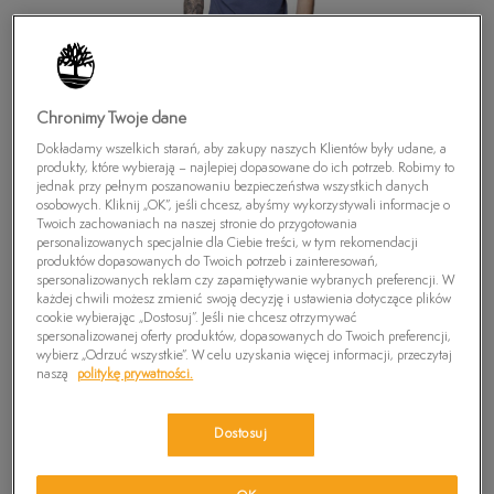
Chronimy Twoje dane
Dokładamy wszelkich starań, aby zakupy naszych Klientów były udane, a
produkty, które wybierają – najlepiej dopasowane do ich potrzeb. Robimy to
jednak przy pełnym poszanowaniu bezpieczeństwa wszystkich danych
osobowych. Kliknij „OK”, jeśli chcesz, abyśmy wykorzystywali informacje o
Twoich zachowaniach na naszej stronie do przygotowania
personalizowanych specjalnie dla Ciebie treści, w tym rekomendacji
produktów dopasowanych do Twoich potrzeb i zainteresowań,
spersonalizowanych reklam czy zapamiętywanie wybranych preferencji. W
każdej chwili możesz zmienić swoją decyzję i ustawienia dotyczące plików
cookie wybierając „Dostosuj”. Jeśli nie chcesz otrzymywać
spersonalizowanej oferty produktów, dopasowanych do Twoich preferencji,
TIMBERLAND T-SHIRT SS DUNSTAN RIVER
wybierz „Odrzuć wszystkie”. W celu uzyskania więcej informacji, przeczytaj
CREW TEE
naszą
politykę prywatności.
69,99
zł
Dostosuj
PRODUKT NIEDOSTĘPNY