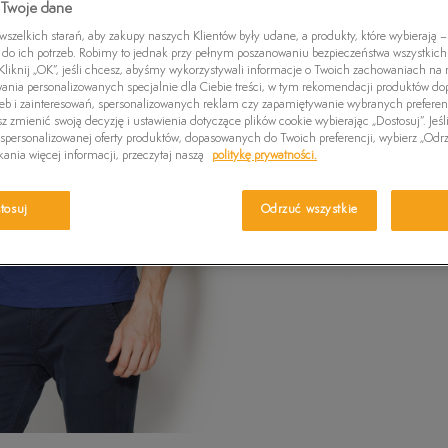
 Twoje dane
Czapki zimowe
Wybierz swój r
Swetry
Euro Sprint
Laurel Court
Greens
wiadomość e-m
zelkich starań, aby zakupy naszych Klientów były udane, a produkty, które wybierają – 
Kurtki zimowe
Killington Trekker
Stone Street
Britton
do ich potrzeb. Robimy to jednak przy pełnym poszanowaniu bezpieczeństwa wszystkic
liknij „OK”, jeśli chcesz, abyśmy wykorzystywali informacje o Twoich zachowaniach na n
Wybierz r
Pro W
wania personalizowanych specjalnie dla Ciebie treści, w tym rekomendacji produktów 
zeb i zainteresowań, spersonalizowanych reklam czy zapamiętywanie wybranych preferen
z zmienić swoją decyzję i ustawienia dotyczące plików cookie wybierając „Dostosuj”. Jeśl
M
personalizowanej oferty produktów, dopasowanych do Twoich preferencji, wybierz „Odrz
Sprawdź 
ania więcej informacji, przeczytaj naszą
politykę prywatności.
L
tosuj
Odrzuć wszystkie
XL
XXL
XXXL