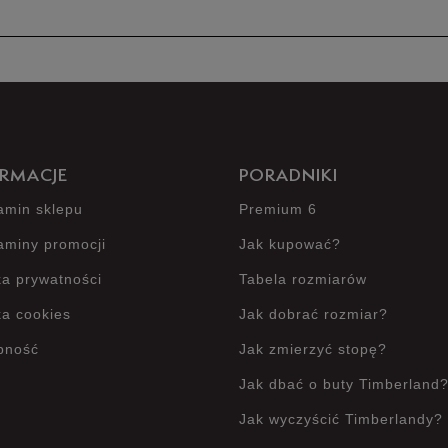
Produkt 
RMACJE
PORADNIKI
amin sklepu
Premium 6
aminy promocji
Jak kupować?
ka prywatności
Tabela rozmiarów
ka cookies
Jak dobrać rozmiar?
pność
Jak zmierzyć stopę?
Jak dbać o buty Timberland
Jak wyczyścić Timberlandy?