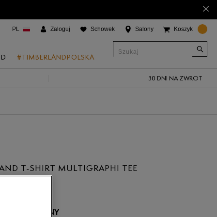
×
PL
Zaloguj
Schowek
Salony
Koszyk
ND
#TIMBERLANDPOLSKA
30 DNI NA ZWROT
CJE
onic Boat Shoes
um 6"
a
 Grove
AND T-SHIRT MULTIGRAPHI TEE
 Access
 Trail
 Park
 NIEDOSTĘPNY