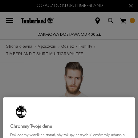
×
DOŁĄCZ DO KLUBU TIMBERLAND
DARMOWA DOSTAWA OD 400 ZŁ
Strona główna
›
Mężczyźni
›
Odzież
›
T-shirty
›
TIMBERLAND T-SHIRT MULTIGRAPH TEE
Chronimy Twoje dane
Dokładamy wszelkich starań, aby zakupy naszych Klientów były udane, a