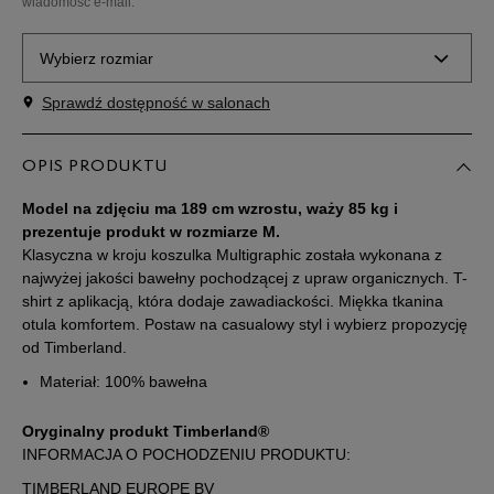
wiadomość e-mail.
Wybierz rozmiar
Sprawdź dostępność w salonach
Powiadom o
M
dostępności
OPIS PRODUKTU
Powiadom o
L
dostępności
Model na zdjęciu ma 189 cm wzrostu, waży 85 kg i
prezentuje produkt w rozmiarze M.
Klasyczna w kroju koszulka Multigraphic została wykonana z
Powiadom o
XL
dostępności
najwyżej jakości bawełny pochodzącej z upraw organicznych. T-
shirt z aplikacją, która dodaje zawadiackości. Miękka tkanina
otula komfortem. Postaw na casualowy styl i wybierz propozycję
Powiadom o
XXL
od Timberland.
dostępności
Materiał: 100% bawełna
Powiadom o
XXXL
dostępności
Oryginalny produkt Timberland®
INFORMACJA O POCHODZENIU PRODUKTU:
TIMBERLAND EUROPE BV