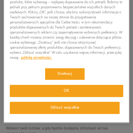
produkty, które wybierają – najlepiej dopasowane do ich potrzeb. Robimy to
jednak przy pełnym poszanowaniu bezpieczeństwa wszystkich danych
osobowych. Kliknij „OK”, jeśli chcesz, abyśmy wykorzystywali informacje o
Twoich zachowaniach na naszej stronie do przygotowania
personalizowanych specjalnie dla Ciebie treści, w tym rekomendacji
produktów dopasowanych do Twoich potrzeb i zainteresowań,
spersonalizowanych reklam czy zapamiętywanie wybranych preferencji. W
każdej chwili możesz zmienić swoją decyzję i ustawienia dotyczące plików
cookie wybierając „Dostosuj”. Jeśli nie chcesz otrzymywać
spersonalizowanej oferty produktów, dopasowanych do Twoich preferencji,
wybierz „Odrzuć wszystkie”. W celu uzyskania więcej informacji, przeczytaj
naszą
politykę prywatności.
Dostosuj
OK
TIMBERLAND T-SHIRT MULTIGRAPH TEE
49,99
zł
Odrzuć wszystkie
PRODUKT NIEDOSTĘPNY
Wybierz swój rozmiar, a gdy będzie dostępny, otrzymasz od nas