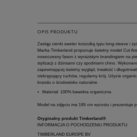
OPIS PRODUKTU
Zastąp cienki sweter koszulką typu long-sleeve i z
Marka Timberland proponuje świetny model Cut An
nowoczesny fason z wyrazistym brandingiem na pie
stylizacji z dżinsami czy spodniami chino. Wykonan
zapewniającej świetny wygląd, trwałość i długotrwa
niekrępujący ruchów, regularny krój. Użycie organi
brandu o środowisko naturalne.
Materiał: 100% bawełna organiczna
Model na zdjęciu ma 185 cm wzrostu i prezentuje 
Oryginalny produkt Timberland®
INFORMACJA O POCHODZENIU PRODUKTU:
TIMBERLAND EUROPE BV