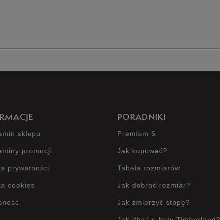
Produkt 
RMACJE
PORADNIKI
amin sklepu
Premium 6
aminy promocji
Jak kupować?
ka prywatności
Tabela rozmiarów
ka cookies
Jak dobrać rozmiar?
pność
Jak zmierzyć stopę?
Jak dbać o buty Timberland