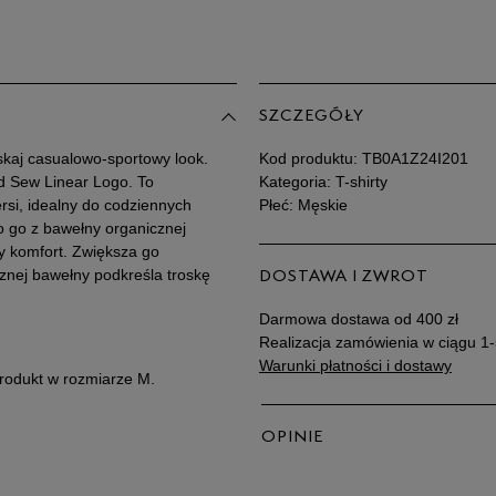
SZCZEGÓŁY
yskaj casualowo-sportowy look.
Kod produktu:
TB0A1Z24I201
d Sew Linear Logo. To
Kategoria: T-shirty
rsi, idealny do codziennych
Płeć: Męskie
o go z bawełny organicznej
ły komfort. Zwiększa go
cznej bawełny podkreśla troskę
DOSTAWA I ZWROT
Darmowa dostawa od 400 zł
Realizacja zamówienia w ciągu 1-
Warunki płatności i dostawy
produkt w rozmiarze M.
OPINIE