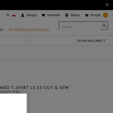
×
PL
Zaloguj
Schowek
Salony
Koszyk
ND
#TIMBERLANDPOLSKA
30 DNI NA ZWROT
CJE
onic Boat Shoes
um 6"
a
 Grove
AND T-SHIRT LS SS CUT & SEW
 Access
LOGO TEE
ł
 Trail
 Park