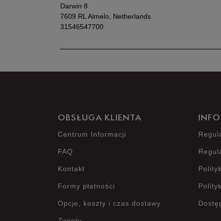
Darwin 8
7609 RL Almelo, Netherlands
31546547700
OBSŁUGA KLIENTA
INFO
Centrum Informacji
Regul
FAQ
Regul
Kontakt
Polity
Formy płatności
Polity
Opcje, koszty i czas dostawy
Dostę
Zwroty