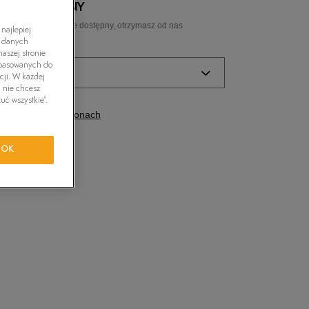
 NIEDOSTĘPNY
tride Motion
ozmiar, a gdy będzie dostępny, otrzymasz od nas
najlepiej
ail.
h danych
aszej stronie
orkwear
dopasowanych do
ozmiar
cji. W każdej
i nie chcesz
uć wszystkie”.
Powiadom o
dostępność w salonach
dostępności
Powiadom o
OK
dostępności
Powiadom o
dostępności
Powiadom o
dostępności
Powiadom o
dostępności