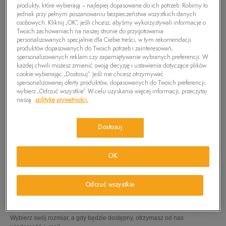
produkty, które wybierają – najlepiej dopasowane do ich potrzeb. Robimy to
jednak przy pełnym poszanowaniu bezpieczeństwa wszystkich danych
osobowych. Kliknij „OK”, jeśli chcesz, abyśmy wykorzystywali informacje o
Twoich zachowaniach na naszej stronie do przygotowania
personalizowanych specjalnie dla Ciebie treści, w tym rekomendacji
produktów dopasowanych do Twoich potrzeb i zainteresowań,
spersonalizowanych reklam czy zapamiętywanie wybranych preferencji. W
każdej chwili możesz zmienić swoją decyzję i ustawienia dotyczące plików
cookie wybierając „Dostosuj”. Jeśli nie chcesz otrzymywać
spersonalizowanej oferty produktów, dopasowanych do Twoich preferencji,
wybierz „Odrzuć wszystkie”. W celu uzyskania więcej informacji, przeczytaj
naszą
politykę prywatności.
Dostosuj
OK
TIMBERLAND T-SHIRT KNNBEC CAMO TEE
79,99
zł
Odrzuć wszystkie
PRODUKT NIEDOSTĘPNY
Wybierz swój rozmiar, a gdy będzie dostępny, otrzymasz od nas