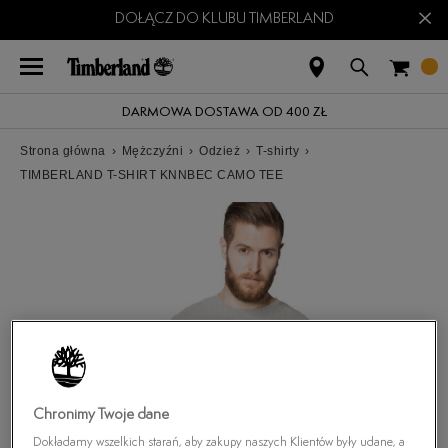
×
DOŁĄCZ DO KLUBU TIMBERLAND
DARMOWA DOSTAWA OD 400 ZŁ
Strona główna
›
Mężczyźni
›
Odzież
›
T-shirty
›
TIMBERLAND T-SHIRT KNNBEC CAMO TEE
Chronimy Twoje dane
Dokładamy wszelkich starań, aby zakupy naszych Klientów były udane, a