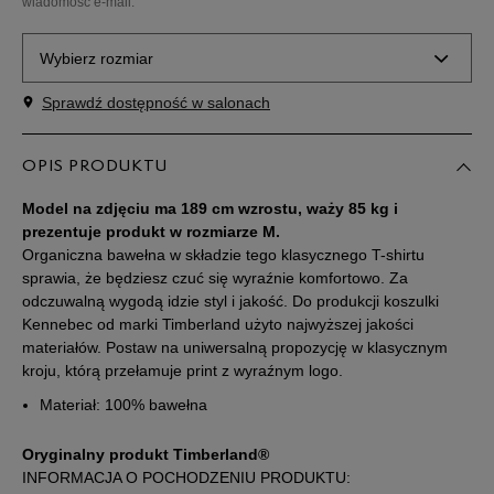
wiadomość e-mail.
Wybierz rozmiar
Sprawdź dostępność w salonach
Powiadom o
S
dostępności
OPIS PRODUKTU
Powiadom o
M
dostępności
Model na zdjęciu ma 189 cm wzrostu, waży 85 kg i
prezentuje produkt w rozmiarze M.
Organiczna bawełna w składzie tego klasycznego T-shirtu
Powiadom o
L
dostępności
sprawia, że będziesz czuć się wyraźnie komfortowo. Za
odczuwalną wygodą idzie styl i jakość. Do produkcji koszulki
Kennebec od marki Timberland użyto najwyższej jakości
Powiadom o
XL
materiałów. Postaw na uniwersalną propozycję w klasycznym
dostępności
kroju, którą przełamuje print z wyraźnym logo.
Materiał: 100% bawełna
Powiadom o
XXL
dostępności
Oryginalny produkt Timberland®
INFORMACJA O POCHODZENIU PRODUKTU: