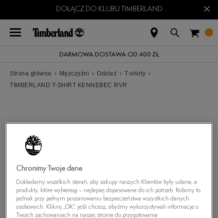
×
DOŁĄCZ DO KLUBU TIMBERLAND
DARMOWA DOSTAWA OD 400 ZŁ
Strona główna
›
Mężczyźni
›
Odzież
›
T-shirty
›
TIMBERLAND T-SHIRT KENNEBEC RVR
Chronimy Twoje dane
Dokładamy wszelkich starań, aby zakupy naszych Klientów były udane, a
produkty, które wybierają – najlepiej dopasowane do ich potrzeb. Robimy to
jednak przy pełnym poszanowaniu bezpieczeństwa wszystkich danych
osobowych. Kliknij „OK”, jeśli chcesz, abyśmy wykorzystywali informacje o
Twoich zachowaniach na naszej stronie do przygotowania