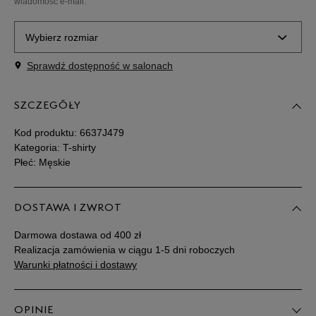
wiadomość e-mail.
Wybierz rozmiar
Sprawdź dostępność w salonach
Powiadom o
S
dostępności
SZCZEGÓŁY
Powiadom o
M
dostępności
Kod produktu:
6637J479
Kategoria: T-shirty
Płeć: Męskie
Powiadom o
L
dostępności
DOSTAWA I ZWROT
Powiadom o
XL
dostępności
Darmowa dostawa od 400 zł
Realizacja zamówienia w ciągu 1-5 dni roboczych
Powiadom o
Warunki płatności i dostawy
XXXL
dostępności
OPINIE