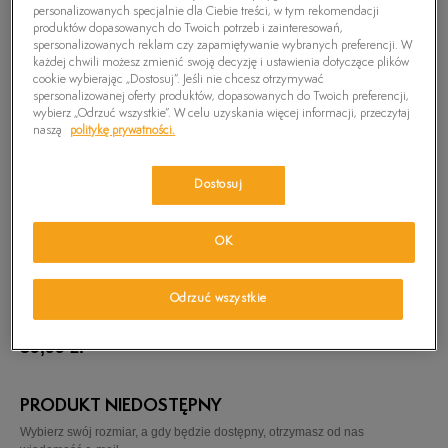
personalizowanych specjalnie dla Ciebie treści, w tym rekomendacji
produktów dopasowanych do Twoich potrzeb i zainteresowań,
spersonalizowanych reklam czy zapamiętywanie wybranych preferencji. W
każdej chwili możesz zmienić swoją decyzję i ustawienia dotyczące plików
cookie wybierając „Dostosuj”. Jeśli nie chcesz otrzymywać
spersonalizowanej oferty produktów, dopasowanych do Twoich preferencji,
wybierz „Odrzuć wszystkie”. W celu uzyskania więcej informacji, przeczytaj
naszą
politykę prywatności.
Dostosuj
OK
Odrzuć wszystkie
TIMBERLAND T-SHIRT KENNEBEC RVR
59,99
zł
PRODUKT NIEDOSTĘPNY
Wybierz swój rozmiar, a gdy będzie dostępny, otrzymasz od nas