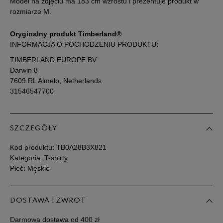
Model na zdjęciu ma 183 cm wzrostu i prezentuje produkt w
rozmiarze M.
Oryginalny produkt Timberland®
INFORMACJA O POCHODZENIU PRODUKTU:
TIMBERLAND EUROPE BV
Darwin 8
7609 RL Almelo, Netherlands
31546547700
SZCZEGÓŁY
Kod produktu:
TB0A28B3X821
Kategoria: T-shirty
Płeć: Męskie
DOSTAWA I ZWROT
Darmowa dostawa od 400 zł