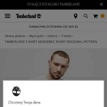
×
DOŁĄCZ DO KLUBU TIMBERLAND
DARMOWA DOSTAWA OD 400 ZŁ
Strona główna
›
Mężczyźni
›
Odzież
›
T-shirty
›
TIMBERLAND T-SHIRT KENNEBEC RIVER SEASONAL PATTERN
Chronimy Twoje dane