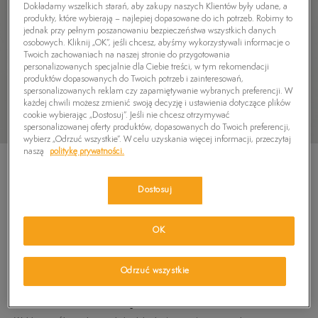
Dokładamy wszelkich starań, aby zakupy naszych Klientów były udane, a
produkty, które wybierają – najlepiej dopasowane do ich potrzeb. Robimy to
jednak przy pełnym poszanowaniu bezpieczeństwa wszystkich danych
osobowych. Kliknij „OK”, jeśli chcesz, abyśmy wykorzystywali informacje o
Twoich zachowaniach na naszej stronie do przygotowania
personalizowanych specjalnie dla Ciebie treści, w tym rekomendacji
produktów dopasowanych do Twoich potrzeb i zainteresowań,
spersonalizowanych reklam czy zapamiętywanie wybranych preferencji. W
każdej chwili możesz zmienić swoją decyzję i ustawienia dotyczące plików
cookie wybierając „Dostosuj”. Jeśli nie chcesz otrzymywać
spersonalizowanej oferty produktów, dopasowanych do Twoich preferencji,
wybierz „Odrzuć wszystkie”. W celu uzyskania więcej informacji, przeczytaj
naszą
politykę prywatności.
Dostosuj
TIMBERLAND T-SHIRT KENNEBEC RIVER
OK
SEASONAL PATTERN
149,99
zł
Odrzuć wszystkie
PRODUKT NIEDOSTĘPNY