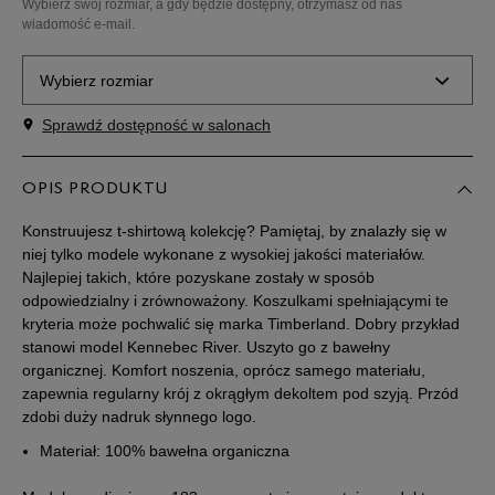
Wybierz swój rozmiar, a gdy będzie dostępny, otrzymasz od nas
wiadomość e-mail.
Wybierz rozmiar
Sprawdź dostępność w salonach
Powiadom o
M
dostępności
OPIS PRODUKTU
Powiadom o
L
dostępności
Konstruujesz t-shirtową kolekcję? Pamiętaj, by znalazły się w
niej tylko modele wykonane z wysokiej jakości materiałów.
Najlepiej takich, które pozyskane zostały w sposób
Powiadom o
XL
dostępności
odpowiedzialny i zrównoważony. Koszulkami spełniającymi te
kryteria może pochwalić się marka Timberland. Dobry przykład
stanowi model Kennebec River. Uszyto go z bawełny
Powiadom o
XXL
organicznej. Komfort noszenia, oprócz samego materiału,
dostępności
zapewnia regularny krój z okrągłym dekoltem pod szyją. Przód
zdobi duży nadruk słynnego logo.
Materiał: 100% bawełna organiczna