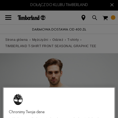
×
DOŁĄCZ DO KLUBU TIMBERLAND
DARMOWA DOSTAWA OD 400 ZŁ
Strona główna
›
Mężczyźni
›
Odzież
›
T-shirty
›
TIMBERLAND T-SHIRT FRONT SEASONAL GRAPHIC TEE
Chronimy Twoje dane