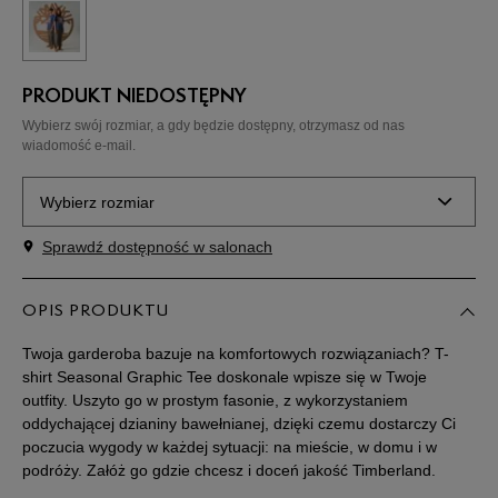
PRODUKT NIEDOSTĘPNY
Wybierz swój rozmiar, a gdy będzie dostępny, otrzymasz od nas
wiadomość e-mail.
Wybierz rozmiar
Sprawdź dostępność w salonach
Powiadom o
S
dostępności
OPIS PRODUKTU
Powiadom o
M
dostępności
Twoja garderoba bazuje na komfortowych rozwiązaniach? T-
shirt Seasonal Graphic Tee doskonale wpisze się w Twoje
outfity. Uszyto go w prostym fasonie, z wykorzystaniem
Powiadom o
L
dostępności
oddychającej dzianiny bawełnianej, dzięki czemu dostarczy Ci
poczucia wygody w każdej sytuacji: na mieście, w domu i w
podróży. Załóż go gdzie chcesz i doceń jakość Timberland.
Powiadom o
XL
dostępności