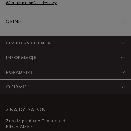
Warunki płatności i dostawy
OPINIE
5
OBSŁUGA KLIENTA
100%
INFORMACJE
4
0%
PORADNIKI
3
0%
O FIRMIE
2
0%
1
0%
ZNAJDŹ SALON
Znajdż produkty Timberland
blisko Ciebie.