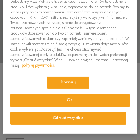
Dokładamy wszelkich starań, aby zakupy naszych Klientów były udane, a
produkty, które wybierają – najlepiej dopasowane do ich potrzeb. Robimy to
jednak przy pełnym poszanowaniu bezpieczeństwa wszystkich danych
osobowych. Kliknij „OK”, jeśli chcesz, abyśmy wykorzystywali informacje o
Twoich zachowaniach na naszej stronie do przygotowania
personalizowanych specjalnie dla Ciebie treści, w tym rekomendacji
produktów dopasowanych do Twoich potrzeb i zainteresowań,
spersonalizowanych reklam czy zapamiętywanie wybranych preferencji. W
każdej chwili możesz zmienić swoją decyzję i ustawienia dotyczące plików
cookie wybierając „Dostosuj”. Jeśli nie chcesz otrzymywać
spersonalizowanej oferty produktów, dopasowanych do Twoich preferencji,
wybierz „Odrzuć wszystkie”. W celu uzyskania więcej informacji, przeczytaj
naszą
politykę prywatności.
Dostosuj
TIMBERLAND T-SHIRT FRONT SEASONAL
OK
GRAPHIC TEE
5.0
(
1
)
Odrzuć wszystkie
99,99
zł