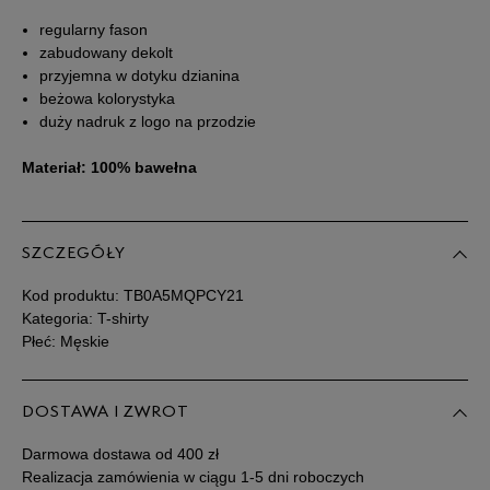
regularny fason
zabudowany dekolt
Powiadom o
XXL
dostępności
przyjemna w dotyku dzianina
beżowa kolorystyka
duży nadruk z logo na przodzie
Powiadom o
XXXL
dostępności
Materiał: 100% bawełna
SZCZEGÓŁY
Kod produktu:
TB0A5MQPCY21
Kategoria: T-shirty
Płeć: Męskie
DOSTAWA I ZWROT
Darmowa dostawa od 400 zł
Realizacja zamówienia w ciągu 1-5 dni roboczych