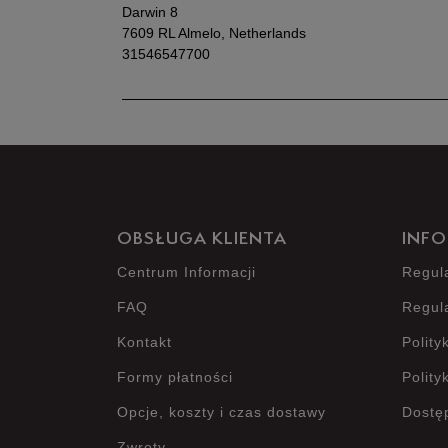
Darwin 8
7609 RL Almelo, Netherlands
31546547700
OBSŁUGA KLIENTA
INFO
Centrum Informacji
Regul
FAQ
Regul
Kontakt
Polity
Formy płatności
Polity
Opcje, koszty i czas dostawy
Dostę
Zwroty