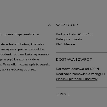
SZCZEGÓŁY
g i prezentuje produkt w
Kod produktu:
A1J3Z433
Kategoria: Szorty
stwie lekkich butów, koszulek
Płeć: Męskie
 najwyższej jakości produktów
. Spodenki Squam Lake wykonano
je w pięć kieszonek - dwie
DOSTAWA I ZWROT
łu. W szlufki można wpleść pasek.
Darmowa dostawa od 400 zł
, jak i skróconą poprzez
Realizacja zamówienia w ciągu 1-
Warunki płatności i dostawy
OPINIE