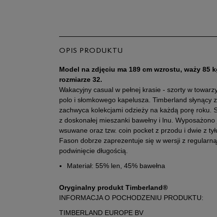
OPIS PRODUKTU
Model na zdjęciu ma 189 cm wzrostu, waży 85 k
rozmiarze 32.
Wakacyjny casual w pełnej krasie - szorty w towarzy
polo i słomkowego kapelusza. Timberland słynący z
zachwyca kolekcjami odzieży na każdą porę roku
z doskonałej mieszanki bawełny i lnu. Wyposażono 
wsuwane oraz tzw. coin pocket z przodu i dwie z ty
Fason dobrze zaprezentuje się w wersji z regularną
podwinięcie długością.
Materiał: 55% len, 45% bawełna
Oryginalny produkt Timberland®
INFORMACJA O POCHODZENIU PRODUKTU:
TIMBERLAND EUROPE BV