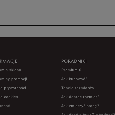
Produkt 
RMACJE
PORADNIKI
amin sklepu
Premium 6
aminy promocji
Jak kupować?
ka prywatności
Tabela rozmiarów
ka cookies
Jak dobrać rozmiar?
pność
Jak zmierzyć stopę?
Jak dbać o buty Timberland