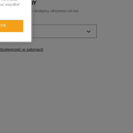
 NIEDOSTĘPNY
uć wszystkie”.
tride Motion
ozmiar, a gdy będzie dostępny, otrzymasz od nas
ail.
orkwear
OK
ozmiar
Powiadom o
dostępność w salonach
dostępności
Powiadom o
dostępności
Powiadom o
dostępności
Powiadom o
dostępności
Powiadom o
dostępności