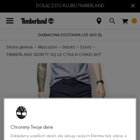
×
DOŁĄCZ DO KLUBU TIMBERLAND
DARMOWA DOSTAWA OD 400 ZŁ
Strona główna
›
Mężczyźni
›
Odzież
›
Szorty
›
TIMBERLAND SZORTY SQ LK CTN/LN CHINO SHT
Chronimy Twoje dane
Dokładamy wszelkich starań, aby zakupy naszych Klientów były udane, a