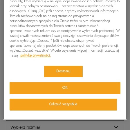
produkty, które wybierają – najlepiej dopasowane do ich potrzeb. Robimy to
jednak przy pełnym poszanowaniu bezpieczeństwa wszystkich danych
osobowych. Kliknij „OK”, jeśli chcesz, abyśmy wykorzystywali informacje o
Twoich zachowaniach na naszej stronie do przygotowania
personalizowanych specjalnie dla Ciebie treści, w tym rekomendacji
produktów dopasowanych do Twoich potrzeb i zainteresowań,
spersonalizowanych reklam czy zapamiętywanie wybranych preferencji. W
każdej chwili możesz zmienić swoją decyzję i ustawienia dotyczące plików
cookie wybierając „Dostosuj”. Jeśli nie chcesz otrzymywać
spersonalizowanej oferty produktów, dopasowanych do Twoich preferencji,
wybierz „Odrzuć wszystkie”. W celu uzyskania więcej informacji, przeczytaj
naszą
politykę prywatności.
TIMBERLAND SZORTY SQ LK CTN/LN CHINO
Dostosuj
SHT
179,99
zł
OK
PRODUKT NIEDOSTĘPNY
Odrzuć wszystkie
Wybierz swój rozmiar, a gdy będzie dostępny, otrzymasz od nas
wiadomość e-mail.
Wybierz rozmiar