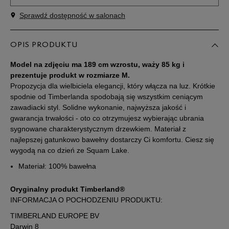
Sprawdź dostępność w salonach
Powiadom o
30
dostępności
OPIS PRODUKTU
Powiadom o
32
dostępności
Model na zdjęciu ma 189 cm wzrostu, waży 85 kg i
prezentuje produkt w rozmiarze M.
Propozycja dla wielbiciela elegancji, który włącza na luz. Krótkie
Powiadom o
34
dostępności
spodnie od Timberlanda spodobają się wszystkim ceniącym
zawadiacki styl. Solidne wykonanie, najwyższa jakość i
gwarancja trwałości - oto co otrzymujesz wybierając ubrania
Powiadom o
36
sygnowane charakterystycznym drzewkiem. Materiał z
dostępności
najlepszej gatunkowo bawełny dostarczy Ci komfortu. Ciesz się
wygodą na co dzień ze Squam Lake.
Powiadom o
38
dostępności
Materiał: 100% bawełna
Oryginalny produkt Timberland®
Powiadom o
40
dostępności
INFORMACJA O POCHODZENIU PRODUKTU:
TIMBERLAND EUROPE BV
Darwin 8