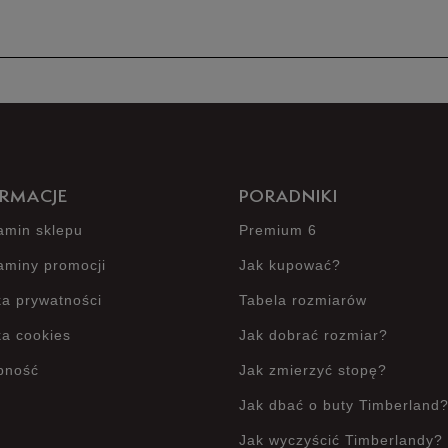
Produkt 
RMACJE
PORADNIKI
amin sklepu
Premium 6
aminy promocji
Jak kupować?
ka prywatności
Tabela rozmiarów
ka cookies
Jak dobrać rozmiar?
pność
Jak zmierzyć stopę?
Jak dbać o buty Timberland
Jak wyczyścić Timberlandy?