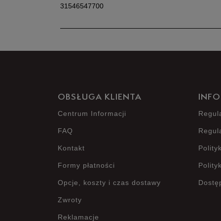
31546547700
OBSŁUGA KLIENTA
INFO
Centrum Informacji
Regul
FAQ
Regul
Kontakt
Polity
Formy płatności
Polity
Opcje, koszty i czas dostawy
Dostę
Zwroty
Reklamacje