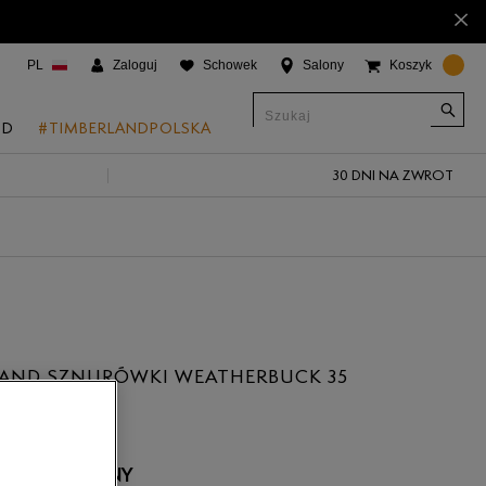
×
PL
Zaloguj
Schowek
Salony
Koszyk
ND
#TIMBERLANDPOLSKA
30 DNI NA ZWROT
CJE
onic Boat Shoes
um 6"
a
 Grove
LAND SZNURÓWKI WEATHERBUCK 35
 Access
 Trail
 Park
 NIEDOSTĘPNY