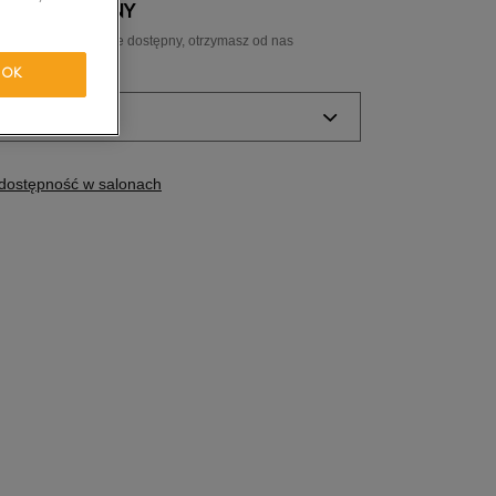
 NIEDOSTĘPNY
tride Motion
ozmiar, a gdy będzie dostępny, otrzymasz od nas
ail.
OK
orkwear
ozmiar
Powiadom o
dostępność w salonach
dostępności