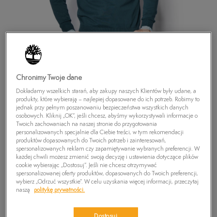
Chronimy Twoje dane
Dokładamy wszelkich starań, aby zakupy naszych Klientów były udane, a
produkty, które wybierają – najlepiej dopasowane do ich potrzeb. Robimy to
jednak przy pełnym poszanowaniu bezpieczeństwa wszystkich danych
TIMBERLAND SWETER WILLIAMS V
osobowych. Kliknij „OK”, jeśli chcesz, abyśmy wykorzystywali informacje o
Twoich zachowaniach na naszej stronie do przygotowania
99,99
zł
personalizowanych specjalnie dla Ciebie treści, w tym rekomendacji
produktów dopasowanych do Twoich potrzeb i zainteresowań,
spersonalizowanych reklam czy zapamiętywanie wybranych preferencji. W
PRODUKT NIEDOSTĘPNY
każdej chwili możesz zmienić swoją decyzję i ustawienia dotyczące plików
cookie wybierając „Dostosuj”. Jeśli nie chcesz otrzymywać
Wybierz swój rozmiar, a gdy będzie dostępny, otrzymasz od nas
spersonalizowanej oferty produktów, dopasowanych do Twoich preferencji,
wiadomość e-mail.
wybierz „Odrzuć wszystkie”. W celu uzyskania więcej informacji, przeczytaj
naszą
politykę prywatności.
Wybierz rozmiar
Dostosuj