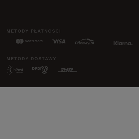
METODY PŁATNOŚCI
METODY DOSTAWY