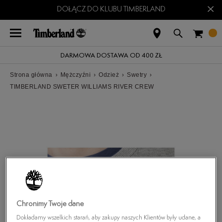
×
DOŁĄCZ DO KLUBU TIMBERLAND
DARMOWA DOSTAWA OD 400 ZŁ
Strona główna
›
Mężczyźni
›
Odzież
›
Swetry
›
TIMBERLAND SWETER WILLIAMS RIVER CREW
Chronimy Twoje dane
Dokładamy wszelkich starań, aby zakupy naszych Klientów były udane, a