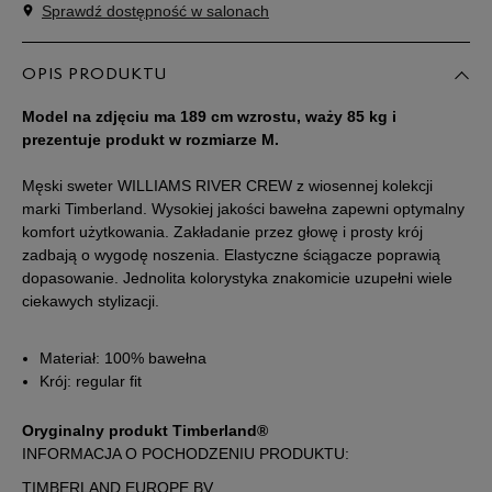
Sprawdź dostępność w salonach
Powiadom o
M
dostępności
OPIS PRODUKTU
Powiadom o
L
dostępności
Model na zdjęciu ma 189 cm wzrostu, waży 85 kg i
prezentuje produkt w rozmiarze M.
Powiadom o
XL
dostępności
Męski sweter WILLIAMS RIVER CREW z wiosennej kolekcji
marki Timberland. Wysokiej jakości bawełna zapewni optymalny
komfort użytkowania. Zakładanie przez głowę i prosty krój
Powiadom o
XXL
zadbają o wygodę noszenia. Elastyczne ściągacze poprawią
dostępności
dopasowanie. Jednolita kolorystyka znakomicie uzupełni wiele
ciekawych stylizacji.
Powiadom o
XXXL
dostępności
Materiał: 100% bawełna
Krój: regular fit
Oryginalny produkt Timberland®
INFORMACJA O POCHODZENIU PRODUKTU:
TIMBERLAND EUROPE BV