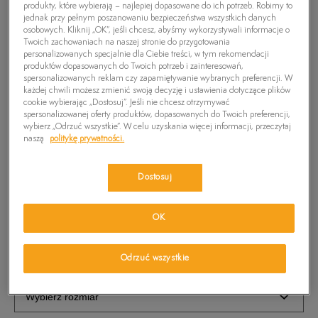
produkty, które wybierają – najlepiej dopasowane do ich potrzeb. Robimy to
jednak przy pełnym poszanowaniu bezpieczeństwa wszystkich danych
osobowych. Kliknij „OK”, jeśli chcesz, abyśmy wykorzystywali informacje o
Twoich zachowaniach na naszej stronie do przygotowania
personalizowanych specjalnie dla Ciebie treści, w tym rekomendacji
produktów dopasowanych do Twoich potrzeb i zainteresowań,
spersonalizowanych reklam czy zapamiętywanie wybranych preferencji. W
każdej chwili możesz zmienić swoją decyzję i ustawienia dotyczące plików
cookie wybierając „Dostosuj”. Jeśli nie chcesz otrzymywać
spersonalizowanej oferty produktów, dopasowanych do Twoich preferencji,
wybierz „Odrzuć wszystkie”. W celu uzyskania więcej informacji, przeczytaj
naszą
politykę prywatności.
TIMBERLAND SWETER WILLIAMS RIVER CREW
Dostosuj
99,99
zł
OK
PRODUKT NIEDOSTĘPNY
Wybierz swój rozmiar, a gdy będzie dostępny, otrzymasz od nas
Odrzuć wszystkie
wiadomość e-mail.
Wybierz rozmiar