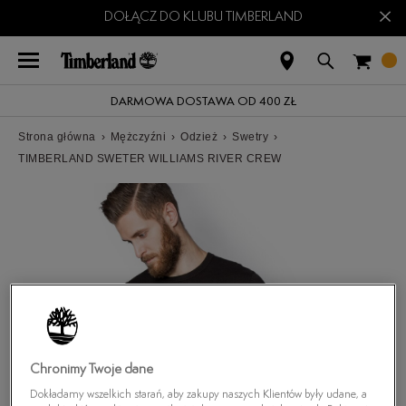
×
DOŁĄCZ DO KLUBU TIMBERLAND
DARMOWA DOSTAWA OD 400 ZŁ
Strona główna
›
Mężczyźni
›
Odzież
›
Swetry
›
TIMBERLAND SWETER WILLIAMS RIVER CREW
Chronimy Twoje dane
Dokładamy wszelkich starań, aby zakupy naszych Klientów były udane, a