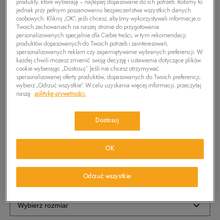
produkty, które wybierają – najlepiej dopasowane do ich potrzeb. Robimy to
jednak przy pełnym poszanowaniu bezpieczeństwa wszystkich danych
osobowych. Kliknij „OK”, jeśli chcesz, abyśmy wykorzystywali informacje o
Twoich zachowaniach na naszej stronie do przygotowania
personalizowanych specjalnie dla Ciebie treści, w tym rekomendacji
produktów dopasowanych do Twoich potrzeb i zainteresowań,
spersonalizowanych reklam czy zapamiętywanie wybranych preferencji. W
każdej chwili możesz zmienić swoją decyzję i ustawienia dotyczące plików
cookie wybierając „Dostosuj”. Jeśli nie chcesz otrzymywać
spersonalizowanej oferty produktów, dopasowanych do Twoich preferencji,
wybierz „Odrzuć wszystkie”. W celu uzyskania więcej informacji, przeczytaj
naszą
politykę prywatności.
TIMBERLAND SWETER WILLIAMS RIVER CREW
Dostosuj
169,99
zł
OK
PRODUKT NIEDOSTĘPNY
Wybierz swój rozmiar, a gdy będzie dostępny, otrzymasz od nas
Odrzuć wszystkie
wiadomość e-mail.
Wybierz rozmiar