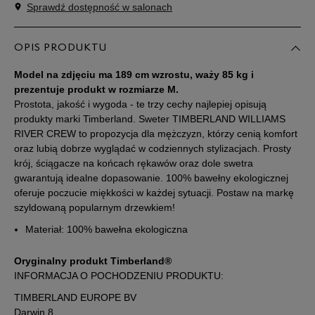
Sprawdź dostępność w salonach
Powiadom o
S
dostępności
OPIS PRODUKTU
Powiadom o
M
dostępności
Model na zdjęciu ma 189 cm wzrostu, waży 85 kg i
prezentuje produkt w rozmiarze M.
Prostota, jakość i wygoda - te trzy cechy najlepiej opisują
Powiadom o
L
dostępności
produkty marki Timberland. Sweter TIMBERLAND WILLIAMS
RIVER CREW to propozycja dla mężczyzn, którzy cenią komfort
oraz lubią dobrze wyglądać w codziennych stylizacjach. Prosty
Powiadom o
XL
krój, ściągacze na końcach rękawów oraz dole swetra
dostępności
gwarantują idealne dopasowanie. 100% bawełny ekologicznej
oferuje poczucie miękkości w każdej sytuacji. Postaw na markę
Powiadom o
XXL
szyldowaną popularnym drzewkiem!
dostępności
Materiał: 100% bawełna ekologiczna
Powiadom o
XXXL
dostępności
Oryginalny produkt Timberland®
INFORMACJA O POCHODZENIU PRODUKTU:
TIMBERLAND EUROPE BV
Darwin 8