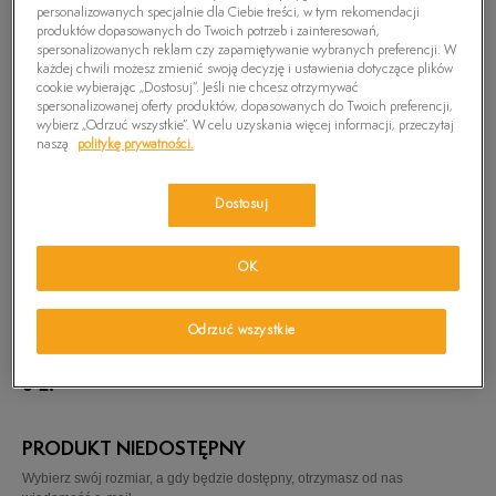
personalizowanych specjalnie dla Ciebie treści, w tym rekomendacji
produktów dopasowanych do Twoich potrzeb i zainteresowań,
spersonalizowanych reklam czy zapamiętywanie wybranych preferencji. W
każdej chwili możesz zmienić swoją decyzję i ustawienia dotyczące plików
cookie wybierając „Dostosuj”. Jeśli nie chcesz otrzymywać
spersonalizowanej oferty produktów, dopasowanych do Twoich preferencji,
wybierz „Odrzuć wszystkie”. W celu uzyskania więcej informacji, przeczytaj
naszą
politykę prywatności.
Dostosuj
OK
Odrzuć wszystkie
TIMBERLAND SWETER LS JM 12 ZIP
0
zł
PRODUKT NIEDOSTĘPNY
Wybierz swój rozmiar, a gdy będzie dostępny, otrzymasz od nas