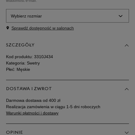
wiadomość e-mail.
Wybierz rozmiar
Sprawdź dostępność w salonach
Powiadom o
M
dostępności
SZCZEGÓŁY
Powiadom o
XL
dostępności
Kod produktu:
3310J434
Kategoria: Swetry
Płeć: Męskie
Powiadom o
XXXL
dostępności
DOSTAWA I ZWROT
Darmowa dostawa od 400 zł
Realizacja zamówienia w ciągu 1-5 dni roboczych
Warunki płatności i dostawy
OPINIE