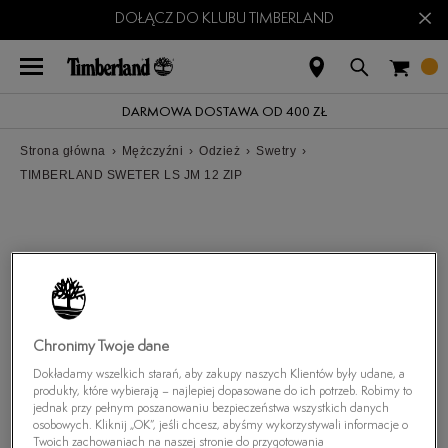
×
DOŁĄCZ DO KLUBU TIMBERLAND
DARMOWA DOSTAWA OD 400 ZŁ
Strona główna
›
Mężczyźni
›
Odzież
›
Swetry
›
TIMBERLAND SWETER LS JM 12 ZIP
Chronimy Twoje dane
Dokładamy wszelkich starań, aby zakupy naszych Klientów były udane, a
produkty, które wybierają – najlepiej dopasowane do ich potrzeb. Robimy to
jednak przy pełnym poszanowaniu bezpieczeństwa wszystkich danych
osobowych. Kliknij „OK”, jeśli chcesz, abyśmy wykorzystywali informacje o
Twoich zachowaniach na naszej stronie do przygotowania