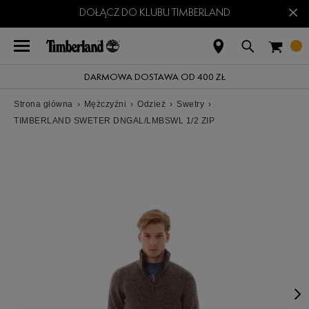
×
DOŁĄCZ DO KLUBU TIMBERLAND
DARMOWA DOSTAWA OD 400 ZŁ
Strona główna
›
Mężczyźni
›
Odzież
›
Swetry
›
TIMBERLAND SWETER DNGAL/LMBSWL 1/2 ZIP