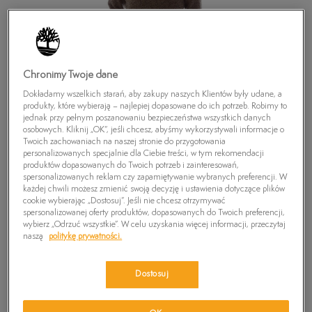
Chronimy Twoje dane
Dokładamy wszelkich starań, aby zakupy naszych Klientów były udane, a
produkty, które wybierają – najlepiej dopasowane do ich potrzeb. Robimy to
jednak przy pełnym poszanowaniu bezpieczeństwa wszystkich danych
osobowych. Kliknij „OK”, jeśli chcesz, abyśmy wykorzystywali informacje o
Twoich zachowaniach na naszej stronie do przygotowania
personalizowanych specjalnie dla Ciebie treści, w tym rekomendacji
produktów dopasowanych do Twoich potrzeb i zainteresowań,
spersonalizowanych reklam czy zapamiętywanie wybranych preferencji. W
każdej chwili możesz zmienić swoją decyzję i ustawienia dotyczące plików
cookie wybierając „Dostosuj”. Jeśli nie chcesz otrzymywać
spersonalizowanej oferty produktów, dopasowanych do Twoich preferencji,
TIMBERLAND SWETER DNGAL/LMBSWL 1/2
wybierz „Odrzuć wszystkie”. W celu uzyskania więcej informacji, przeczytaj
ZIP
naszą
politykę prywatności.
0
zł
Dostosuj
PRODUKT NIEDOSTĘPNY