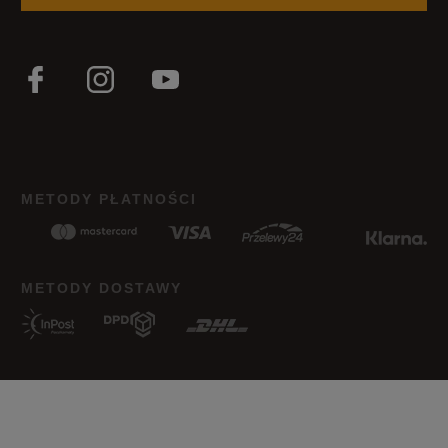
METODY PŁATNOŚCI
METODY DOSTAWY