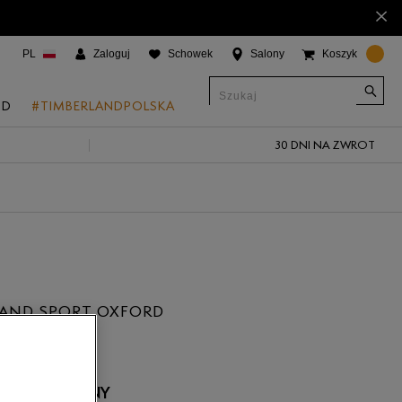
×
PL
Zaloguj
Schowek
Salony
Koszyk
ND
#TIMBERLANDPOLSKA
30 DNI NA ZWROT
CJE
onic Boat Shoes
um 6"
a
 Grove
LAND SPORT OXFORD
 Access
 Trail
 Park
 NIEDOSTĘPNY