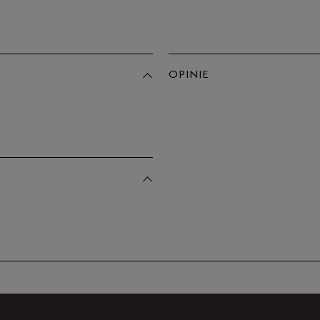
Po
Zo
44,5
45
OPINIE
45,5
Produkt 
46