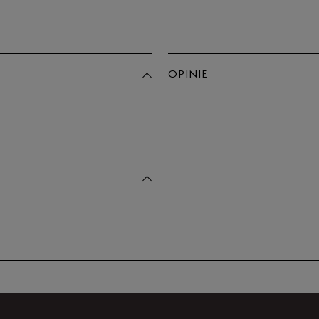
40/34
42/34
OPINIE
Produkt 