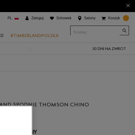
×
PL
Zaloguj
Schowek
Salony
Koszyk
ND
#TIMBERLANDPOLSKA
30 DNI NA ZWROT
CJE
onic Boat Shoes
um 6"
a
 Grove
LAND SPODNIE THOMSON CHINO
 Access
 Trail
 Park
 NIEDOSTĘPNY