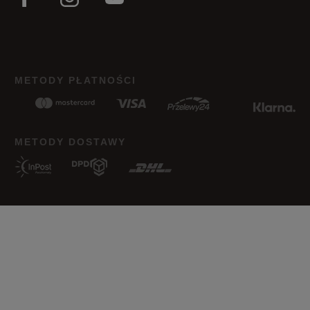
METODY PŁATNOŚCI
METODY DOSTAWY