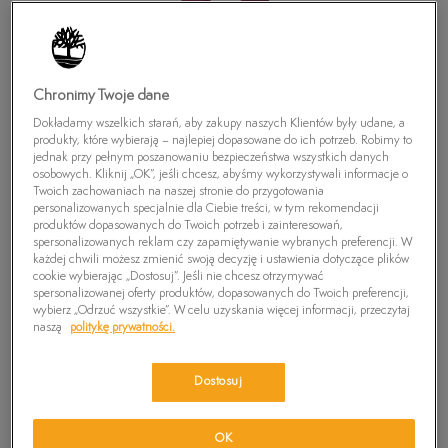
Chronimy Twoje dane
Dokładamy wszelkich starań, aby zakupy naszych Klientów były udane, a
produkty, które wybierają – najlepiej dopasowane do ich potrzeb. Robimy to
jednak przy pełnym poszanowaniu bezpieczeństwa wszystkich danych
osobowych. Kliknij „OK”, jeśli chcesz, abyśmy wykorzystywali informacje o
Twoich zachowaniach na naszej stronie do przygotowania
personalizowanych specjalnie dla Ciebie treści, w tym rekomendacji
produktów dopasowanych do Twoich potrzeb i zainteresowań,
TIMBERLAND SPODNIE THOMPSON TWILL
spersonalizowanych reklam czy zapamiętywanie wybranych preferencji. W
CHINO
każdej chwili możesz zmienić swoją decyzję i ustawienia dotyczące plików
cookie wybierając „Dostosuj”. Jeśli nie chcesz otrzymywać
0
zł
spersonalizowanej oferty produktów, dopasowanych do Twoich preferencji,
wybierz „Odrzuć wszystkie”. W celu uzyskania więcej informacji, przeczytaj
naszą
politykę prywatności.
PRODUKT NIEDOSTĘPNY
Wybierz swój rozmiar, a gdy będzie dostępny, otrzymasz od nas
Dostosuj
wiadomość e-mail.
Wybierz rozmiar
OK