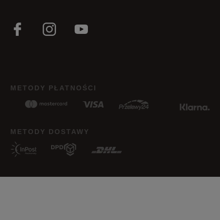
METODY PŁATNOŚCI
METODY DOSTAWY