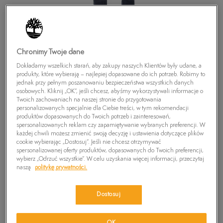
Chronimy Twoje dane
Dokładamy wszelkich starań, aby zakupy naszych Klientów były udane, a
produkty, które wybierają – najlepiej dopasowane do ich potrzeb. Robimy to
jednak przy pełnym poszanowaniu bezpieczeństwa wszystkich danych
osobowych. Kliknij „OK”, jeśli chcesz, abyśmy wykorzystywali informacje o
Twoich zachowaniach na naszej stronie do przygotowania
personalizowanych specjalnie dla Ciebie treści, w tym rekomendacji
produktów dopasowanych do Twoich potrzeb i zainteresowań,
spersonalizowanych reklam czy zapamiętywanie wybranych preferencji. W
każdej chwili możesz zmienić swoją decyzję i ustawienia dotyczące plików
cookie wybierając „Dostosuj”. Jeśli nie chcesz otrzymywać
spersonalizowanej oferty produktów, dopasowanych do Twoich preferencji,
TIMBERLAND SPODNIE THOMPSON
wybierz „Odrzuć wszystkie”. W celu uzyskania więcej informacji, przeczytaj
naszą
politykę prywatności.
0
zł
Dostosuj
PRODUKT NIEDOSTĘPNY
Wybierz swój rozmiar, a gdy będzie dostępny, otrzymasz od nas