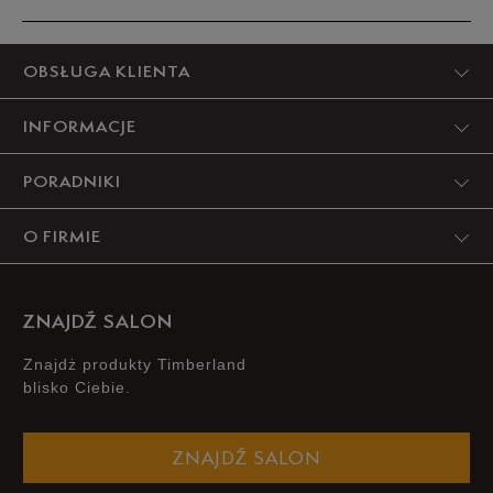
dostępności
Produkt nie posiada recenzji
Powiadom o
42/34
OBSŁUGA KLIENTA
dostępności
INFORMACJE
PORADNIKI
O FIRMIE
ZNAJDŹ SALON
Znajdż produkty Timberland
blisko Ciebie.
ZNAJDŹ SALON