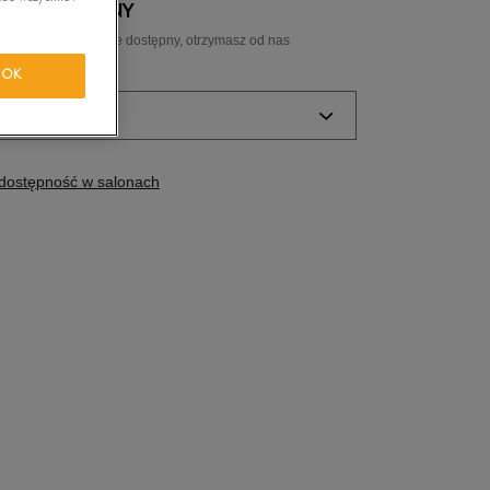
 NIEDOSTĘPNY
tride Motion
ozmiar, a gdy będzie dostępny, otrzymasz od nas
ail.
OK
orkwear
ozmiar
Powiadom o
dostępność w salonach
dostępności
Powiadom o
dostępności
Powiadom o
dostępności
Powiadom o
dostępności
Powiadom o
dostępności