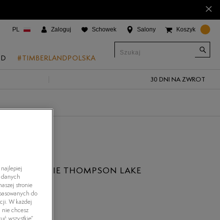
×
PL
Zaloguj
Schowek
Salony
Koszyk
ND
#TIMBERLANDPOLSKA
30 DNI NA ZWROT
CJE
onic Boat Shoes
um 6"
a
 Grove
najlepiej
LAND SPODNIE THOMPSON LAKE
h danych
 Access
aszej stronie
dopasowanych do
 Trail
cji. W każdej
i nie chcesz
 Park
uć wszystkie”.