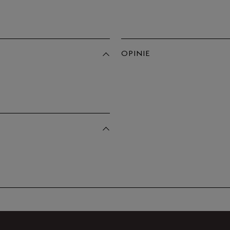
36/32
38/32
OPINIE
40/32
Produkt 
42/32