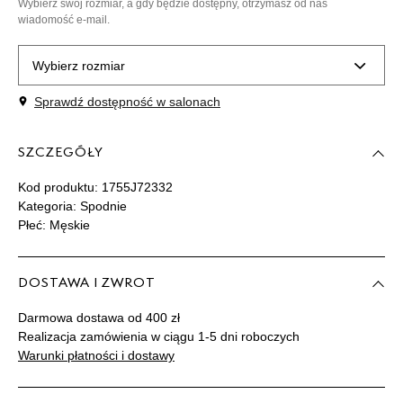
Wybierz swój rozmiar, a gdy będzie dostępny, otrzymasz od nas
wiadomość e-mail.
Wybierz rozmiar
Sprawdź dostępność w salonach
Powiadom o
30/32
dostępności
SZCZEGÓŁY
Powiadom o
32/32
dostępności
Kod produktu:
1755J72332
Kategoria: Spodnie
Płeć: Męskie
Powiadom o
34/32
dostępności
DOSTAWA I ZWROT
Powiadom o
36/32
dostępności
Darmowa dostawa od 400 zł
Realizacja zamówienia w ciągu 1-5 dni roboczych
Powiadom o
Warunki płatności i dostawy
38/32
dostępności