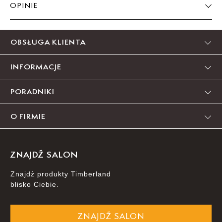
Powiadom o
OPINIE
40/32
dostępności
Produkt nie posiada recenzji
Powiadom o
42/32
OBSŁUGA KLIENTA
dostępności
INFORMACJE
PORADNIKI
O FIRMIE
ZNAJDŹ SALON
Znajdż produkty Timberland
blisko Ciebie.
ZNAJDŹ SALON