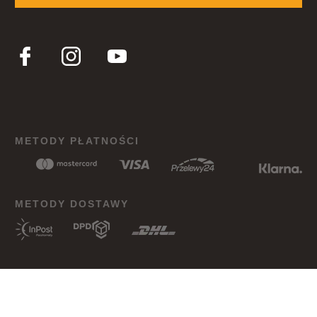
METODY PŁATNOŚCI
METODY DOSTAWY