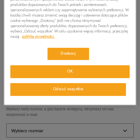
produktów dopasowanych do Twoich potrzeb i zainteresowań,
spersonalizowanych reklam czy zapamiętywanie wybranych preferencji. W
każdej chwili możesz zmienić swoją decyzję i ustawienia dotyczące plików
cookie wybierając „Dostosuj”. Jeśli nie chcesz otrzymywać
spersonalizowanej oferty produktów, dopasowanych do Twoich preferencji,
wybierz „Odrzuć wszystkie”. W celu uzyskania więcej informacji, przeczytaj
naszą
politykę prywatności.
Dostosuj
TIMBERLAND SPODNIE SQUAM 5 PKT
OK
159,99
zł
Odrzuć wszystkie
PRODUKT NIEDOSTĘPNY
Wybierz swój rozmiar, a gdy będzie dostępny, otrzymasz od nas
wiadomość e-mail.
Wybierz rozmiar