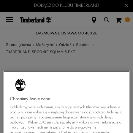
×
DOŁĄCZ DO KLUBU TIMBERLAND
DARMOWA DOSTAWA OD 400 ZŁ
Strona główna
›
Mężczyźni
›
Odzież
›
Spodnie
›
TIMBERLAND SPODNIE SQUAM 5 PKT
Chronimy Twoje dane
Dokładamy wszelkich starań, aby zakupy naszych Klientów były udane, a
produkty, które wybierają – najlepiej dopasowane do ich potrzeb. Robimy to
jednak przy pełnym poszanowaniu bezpieczeństwa wszystkich danych
osobowych. Kliknij „OK”, jeśli chcesz, abyśmy wykorzystywali informacje o
Twoich zachowaniach na naszej stronie do przygotowania
personalizowanych specjalnie dla Ciebie treści, w tym rekomendacji