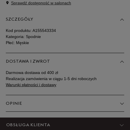
Sprawdź dostępność w salonach
Powiadom o
30/34
dostępności
SZCZEGÓŁY
Powiadom o
32/34
dostępności
Kod produktu:
A155543334
Kategoria: Spodnie
Płeć: Męskie
Powiadom o
34/34
dostępności
DOSTAWA I ZWROT
Powiadom o
36/34
dostępności
Darmowa dostawa od 400 zł
Realizacja zamówienia w ciągu 1-5 dni roboczych
Powiadom o
Warunki płatności i dostawy
38/34
dostępności
OPINIE
Produkt nie posiada recenzji
OBSŁUGA KLIENTA