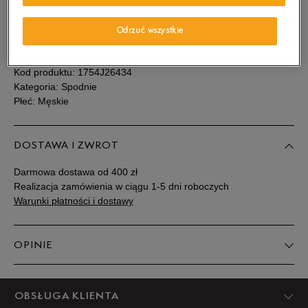
Sprawdź dostępność w salonach
Powiadom o
32/34
dostępności
Odrzuć wszystkie
SZCZEGÓŁY
Powiadom o
34/34
dostępności
Kod produktu:
1754J26434
Kategoria: Spodnie
Płeć: Męskie
Powiadom o
36/34
dostępności
DOSTAWA I ZWROT
Powiadom o
38/34
dostępności
Darmowa dostawa od 400 zł
Realizacja zamówienia w ciągu 1-5 dni roboczych
Powiadom o
Warunki płatności i dostawy
40/34
dostępności
OPINIE
Produkt nie posiada recenzji
OBSŁUGA KLIENTA