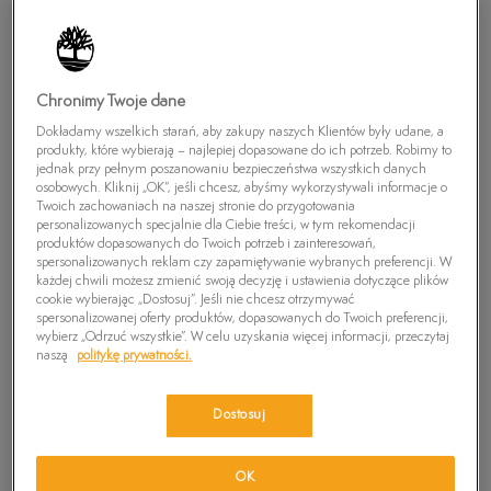
Chronimy Twoje dane
Dokładamy wszelkich starań, aby zakupy naszych Klientów były udane, a
produkty, które wybierają – najlepiej dopasowane do ich potrzeb. Robimy to
jednak przy pełnym poszanowaniu bezpieczeństwa wszystkich danych
osobowych. Kliknij „OK”, jeśli chcesz, abyśmy wykorzystywali informacje o
Twoich zachowaniach na naszej stronie do przygotowania
personalizowanych specjalnie dla Ciebie treści, w tym rekomendacji
produktów dopasowanych do Twoich potrzeb i zainteresowań,
TIMBERLAND SPODNIE LOCKE LAKE CHINO
spersonalizowanych reklam czy zapamiętywanie wybranych preferencji. W
każdej chwili możesz zmienić swoją decyzję i ustawienia dotyczące plików
0
zł
cookie wybierając „Dostosuj”. Jeśli nie chcesz otrzymywać
spersonalizowanej oferty produktów, dopasowanych do Twoich preferencji,
wybierz „Odrzuć wszystkie”. W celu uzyskania więcej informacji, przeczytaj
PRODUKT NIEDOSTĘPNY
naszą
politykę prywatności.
Wybierz swój rozmiar, a gdy będzie dostępny, otrzymasz od nas
wiadomość e-mail.
Dostosuj
Wybierz rozmiar
OK