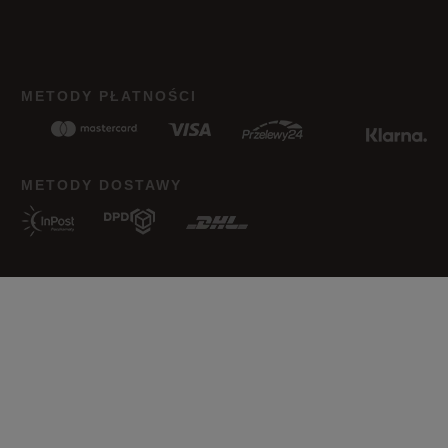
METODY PŁATNOŚCI
METODY DOSTAWY