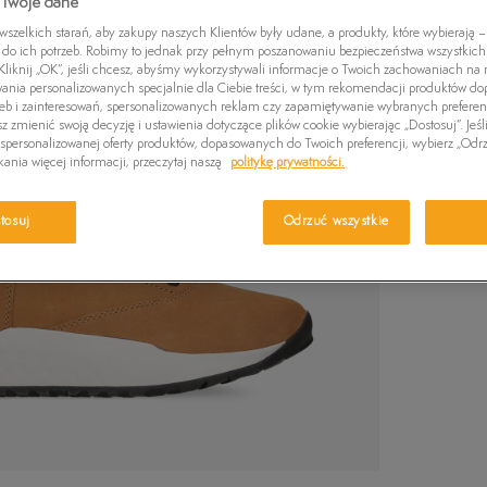
 Twoje dane
Czapki zimowe
Wybierz swój r
Swetry
Euro Sprint
Laurel Court
Greens
zelkich starań, aby zakupy naszych Klientów były udane, a produkty, które wybierają – 
wiadomość e-m
do ich potrzeb. Robimy to jednak przy pełnym poszanowaniu bezpieczeństwa wszystkic
Kurtki zimowe
Killington Trekker
Stone Street
Britton
liknij „OK”, jeśli chcesz, abyśmy wykorzystywali informacje o Twoich zachowaniach na n
wania personalizowanych specjalnie dla Ciebie treści, w tym rekomendacji produktów 
Wybierz r
Pro W
zeb i zainteresowań, spersonalizowanych reklam czy zapamiętywanie wybranych preferen
z zmienić swoją decyzję i ustawienia dotyczące plików cookie wybierając „Dostosuj”. Jeśl
Ro
personalizowanej oferty produktów, dopasowanych do Twoich preferencji, wybierz „Odrz
Sprawdź 
ania więcej informacji, przeczytaj naszą
politykę prywatności.
40
tosuj
Odrzuć wszystkie
41
41,5
42
43
43,5