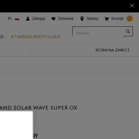
×
PL
Zaloguj
Schowek
Salony
Koszyk
ND
#TIMBERLANDPOLSKA
30 DNI NA ZWROT
CJE
onic Boat Shoes
um 6"
a
 Grove
AND SOLAR WAVE SUPER OX
 Access
ł
 Trail
 Park
 NIEDOSTĘPNY