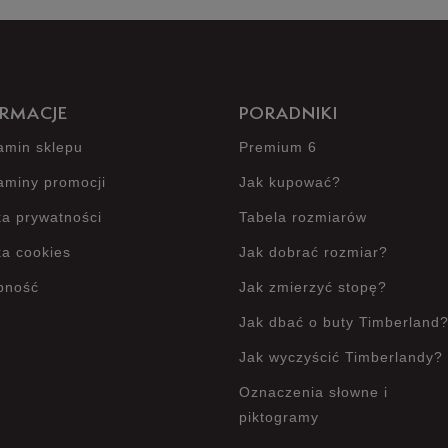
Produkt 
RMACJE
PORADNIKI
amin sklepu
Premium 6
aminy promocji
Jak kupować?
ka prywatności
Tabela rozmiarów
ka cookies
Jak dobrać rozmiar?
pność
Jak zmierzyć stopę?
Jak dbać o buty Timberland
Jak wyczyścić Timberlandy?
Oznaczenia słowne i
piktogramy