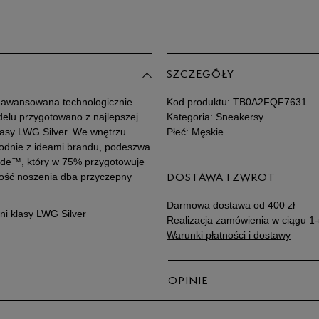
Po
Zo
44
44,5
SZCZEGÓŁY
45
zaawansowana technologicznie
Kod produktu:
TB0A2FQF7631
delu przygotowano z najlepszej
Kategoria: Sneakersy
klasy LWG Silver. We wnętrzu
Płeć: Męskie
45,5
dnie z ideami brandu, podeszwa
ide™, który w 75% przygotowuje
46
akość noszenia dba przyczepny
DOSTAWA I ZWROT
Darmowa dostawa od 400 zł
ni klasy LWG Silver
Realizacja zamówienia w ciągu 1-
Warunki płatności i dostawy
OPINIE