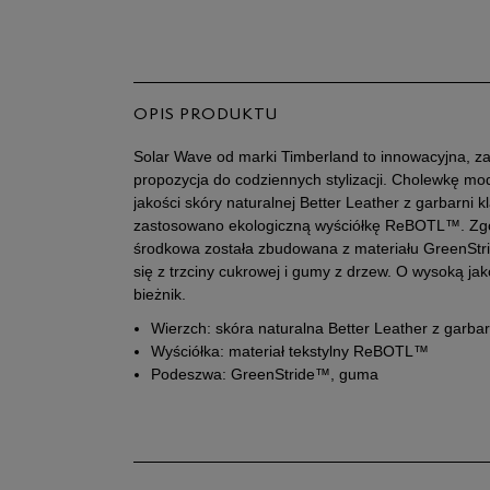
OPIS PRODUKTU
Solar Wave od marki Timberland to innowacyjna, 
propozycja do codziennych stylizacji. Cholewkę mo
jakości skóry naturalnej Better Leather z garbarni 
zastosowano ekologiczną wyściółkę ReBOTL™. Zgo
środkowa została zbudowana z materiału GreenStr
się z trzciny cukrowej i gumy z drzew. O wysoką j
bieżnik.
Wierzch: skóra naturalna Better Leather z garbar
Wyściółka: materiał tekstylny ReBOTL™
Podeszwa: GreenStride™, guma