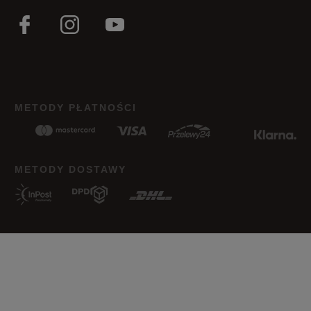
METODY PŁATNOŚCI
METODY DOSTAWY