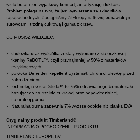
wielu butom ten wyjątkowy komfort, amortyzację i lekkość.
44
28 cm
Powiadom o dostępności
Problem polega na tym, że jest wytwarzana ze składników
ropopochodnych. Zastąpiliśmy 75% ropy naftowej odnawialnymi
surowcami: trzciną cukrową i gumą z drzew.
44,5
28,5 cm
Powiadom o dostępności
CO MUSISZ WIEDZIEĆ:
45
29 cm
Powiadom o dostępności
cholewka oraz wyściółka zostały wykonane z siateczkowej
tkaniny ReBOTL™, czyli przynajmniej w 50% z materiałów
45,5
29,5 cm
Powiadom o dostępności
recyklingowych
powłoka Defender Repellent Systems® chroni cholewkę przed
46
30 cm
Powiadom o dostępności
zabrudzeniami
technologia GreenStride™ to 75% odnawialnego biomateriału,
bazującego na trzcinie cukrowej oraz odpowiedzialnej,
Podane w centymetrach wymiary dotyczą długości stopy.
naturalnej gumie
Zobacz jak zmierzyć stopę?
Naturalna guma zapewnia 7% wyższe odbicie niż pianka EVA
Oryginalny produkt Timberland®
INFORMACJA O POCHODZENIU PRODUKTU:
TIMBERLAND EUROPE BV