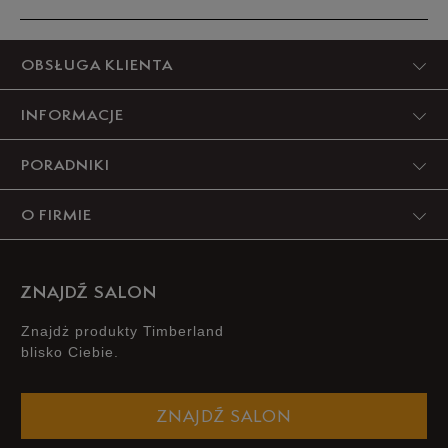
39,5
24,5 cm
Powiadom o dostępności
Produkt nie posiada recenzji
OBSŁUGA KLIENTA
40
25 cm
Powiadom o dostępności
INFORMACJE
Podane w centymetrach wymiary dotyczą długości stopy.
PORADNIKI
Zobacz jak zmierzyć stopę?
O FIRMIE
ZNAJDŹ SALON
Znajdż produkty Timberland
blisko Ciebie.
ZNAJDŹ SALON