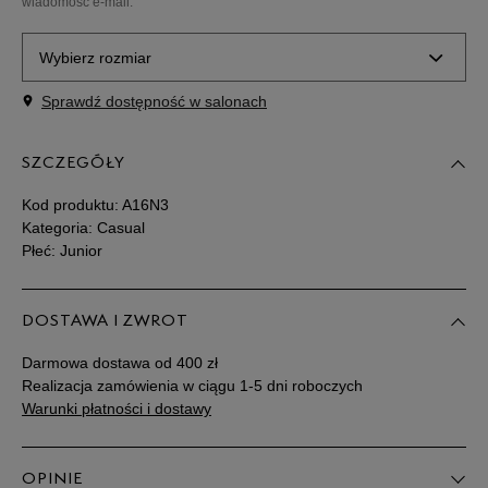
wiadomość e-mail.
Wybierz rozmiar
Sprawdź dostępność w salonach
Rozmiary EU
Rozmiary US
SZCZEGÓŁY
35,5
22 cm
Powiadom o dostępności
Kod produktu:
A16N3
36
22,5 cm
Powiadom o dostępności
Kategoria: Casual
Płeć: Junior
37
22,5 cm
Powiadom o dostępności
DOSTAWA I ZWROT
37,5
23 cm
Powiadom o dostępności
Darmowa dostawa od 400 zł
Realizacja zamówienia w ciągu 1-5 dni roboczych
38
23,5 cm
Powiadom o dostępności
Warunki płatności i dostawy
39
24 cm
Powiadom o dostępności
OPINIE