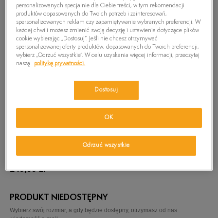
personalizowanych specjalnie dla Ciebie treści, w tym rekomendacji
produktów dopasowanych do Twoich potrzeb i zainteresowań,
spersonalizowanych reklam czy zapamiętywanie wybranych preferencji. W
każdej chwili możesz zmienić swoją decyzję i ustawienia dotyczące plików
cookie wybierając „Dostosuj”. Jeśli nie chcesz otrzymywać
spersonalizowanej oferty produktów, dopasowanych do Twoich preferencji,
wybierz „Odrzuć wszystkie”. W celu uzyskania więcej informacji, przeczytaj
naszą
politykę prywatności.
Dostosuj
OK
Odrzuć wszystkie
TIMBERLAND SLIM CUPSOLE HOOKSET CAMP
149,99
zł
PRODUKT NIEDOSTĘPNY
Wybierz swój rozmiar, a gdy będzie dostępny, otrzymasz od nas