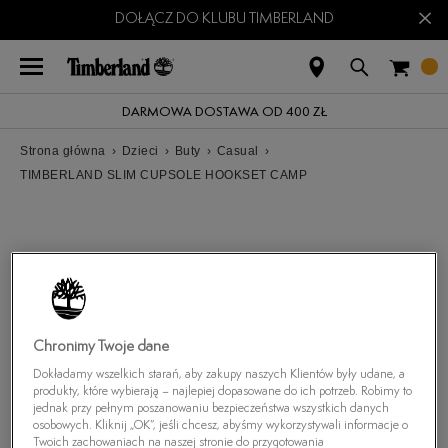
×
DOŁĄCZ DO KLUBU TIMBERLAND
DARMOWA DOSTAWA OD 400 ZŁ
Strona główna
›
Dzieci
›
Buty
›
Casual
›
TIMBERLAND SLIM CUPSOLE HOOKSET CAMP
Chronimy Twoje dane
Dokładamy wszelkich starań, aby zakupy naszych Klientów były udane, a
produkty, które wybierają – najlepiej dopasowane do ich potrzeb. Robimy to
jednak przy pełnym poszanowaniu bezpieczeństwa wszystkich danych
osobowych. Kliknij „OK”, jeśli chcesz, abyśmy wykorzystywali informacje o
Twoich zachowaniach na naszej stronie do przygotowania